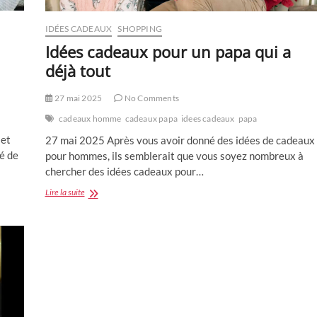
IDÉES CADEAUX
SHOPPING
Idées cadeaux pour un papa qui a
déjà tout
27 mai 2025
No Comments
cadeaux homme
cadeaux papa
idees cadeaux
papa
 et
27 mai 2025 Après vous avoir donné des idées de cadeaux
té de
pour hommes, ils semblerait que vous soyez nombreux à
chercher des idées cadeaux pour…
Idées
Lire la suite
cadeaux
pour
un
papa
qui
a
déjà
tout