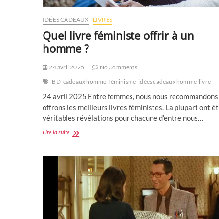
IDÉES CADEAUX
LIVRES
Quel livre féministe offrir à un
homme ?
24 avril 2025
No Comments
BD
cadeaux homme
féminisme
idées cadeaux homme
livre
24 avril 2025 Entre femmes, nous nous recommandons
offrons les meilleurs livres féministes. La plupart ont é
véritables révélations pour chacune d’entre nous…
Quel
Lire la suite
livre
féministe
offrir
à
un
homme
?