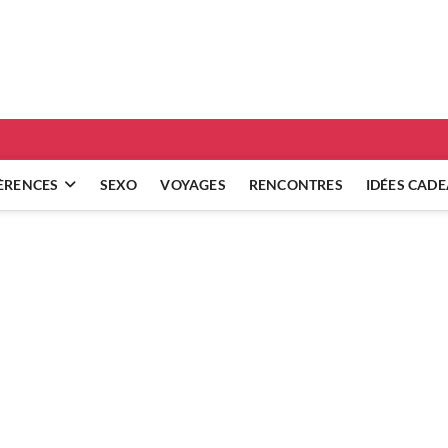
ridgets
 RÉFLEXIONS SUR NOS RELATIONS
ÈRENCES
SEXO
VOYAGES
RENCONTRES
IDÉES CAD