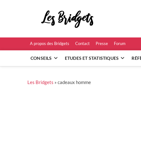
Skip
to
Les B
content
RÉFÉRENCES ET
A propos des Bridgets
Contact
Presse
Forum
CONSEILS
ETUDES ET STATISTIQUES
RÉF
Les Bridgets
»
cadeaux homme