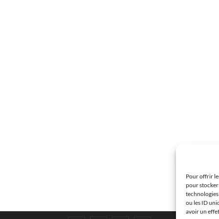
Pour offrir l
pour stocker 
technologies
ou les ID uni
avoir un effe