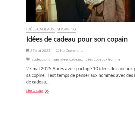
IDÉES CADEAUX
SHOPPING
Idées de cadeau pour son copain
27 mai 2025
No Comments
cadeaux homme
idees cadeaux
idées cadeaux homme
27 mai 2025 Après avoir partagé 10 idées de cadeaux 
sa copine, il est temps de penser aux hommes avec des 
de cadeau…
Idées
Lire la suite
de
cadeau
pour
son
copain