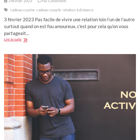
3 février 2023
No Comments
cadeau copine
cadeau couple
relation à distance
3 février 2023 Pas facile de vivre une relation loin l’un de l’autre
surtout quand on est fou amoureux, c’est pour cela qu’on vous
partageait…
Idées
Lire la suite
cadeau
original
pour
une
relation
à
distance