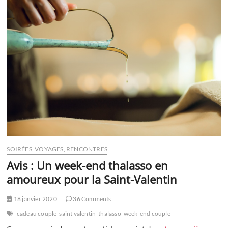
mois
de
couple
SOIRÉES, VOYAGES, RENCONTRES
Avis : Un week-end thalasso en
amoureux pour la Saint-Valentin
18 janvier 2020
36 Comments
cadeau couple
saint valentin
thalasso
week-end couple