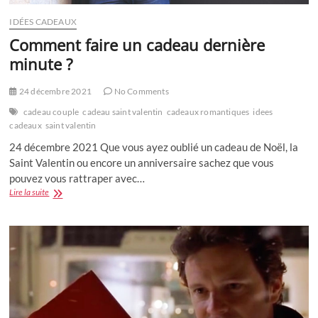
IDÉES CADEAUX
Comment faire un cadeau dernière
minute ?
24 décembre 2021
No Comments
cadeau couple
cadeau saint valentin
cadeaux romantiques
idees
cadeaux
saint valentin
24 décembre 2021 Que vous ayez oublié un cadeau de Noël, la
Saint Valentin ou encore un anniversaire sachez que vous
pouvez vous rattraper avec…
Comment
Lire la suite
faire
un
cadeau
dernière
minute
?