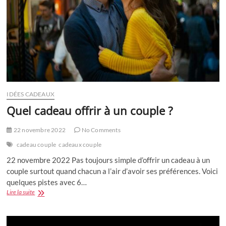
IDÉES CADEAUX
Quel cadeau offrir à un couple ?
22 novembre 2022
No Comments
cadeau couple
cadeaux couple
22 novembre 2022 Pas toujours simple d’offrir un cadeau à un
couple surtout quand chacun a l’air d’avoir ses préférences. Voici
quelques pistes avec 6…
Quel
Lire la suite
cadeau
offrir
à