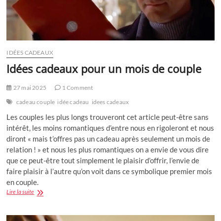
IDÉES CADEAUX
Idées cadeaux pour un mois de couple
27 mai 2025
1 Comment
cadeau couple
idée cadeau
idees cadeaux
Les couples les plus longs trouveront cet article peut-être sans
intérêt, les moins romantiques d’entre nous en rigoleront et nous
diront « mais t’offres pas un cadeau après seulement un mois de
relation ! » et nous les plus romantiques on a envie de vous dire
que ce peut-être tout simplement le plaisir d’offrir, l’envie de
faire plaisir à l’autre qu’on voit dans ce symbolique premier mois
en couple.
Idées
Lire la suite
cadeaux
pour
un