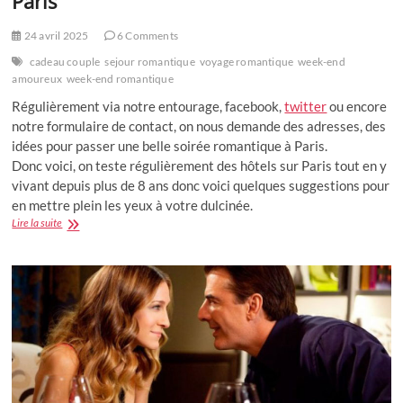
Paris
24 avril 2025
6 Comments
cadeau couple
sejour romantique
voyage romantique
week-end
amoureux
week-end romantique
Régulièrement via notre entourage, facebook,
twitter
ou encore
notre formulaire de contact, on nous demande des adresses, des
idées pour passer une belle soirée romantique à Paris.
Donc voici, on teste régulièrement des hôtels sur Paris tout en y
vivant depuis plus de 8 ans donc voici quelques suggestions pour
en mettre plein les yeux à votre dulcinée.
Idées
Lire la suite
pour
une
soirée
romantique
à
Paris