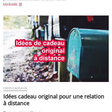
Avis
Lire la suite
:
Calendrier
de
l’Avent
Dorcel,
650€
de
produits
à
249€
!
IDÉES CADEAUX
Idées cadeau original pour une relation
à distance