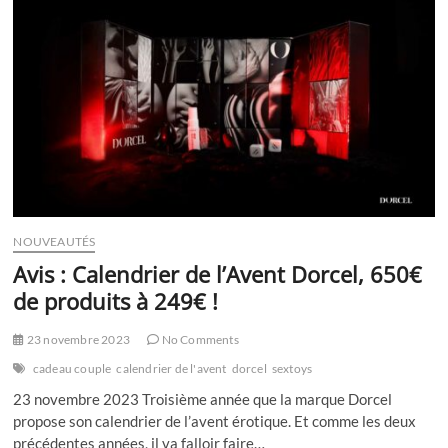
un
couple
?
NOUVEAUTÉS
Avis : Calendrier de l’Avent Dorcel, 650€
de produits à 249€ !
23 novembre 2023
No Comments
cadeau couple
calendrier de l'avent
dorcel
sextoys
23 novembre 2023 Troisième année que la marque Dorcel
propose son calendrier de l’avent érotique. Et comme les deux
précédentes années, il va falloir faire…