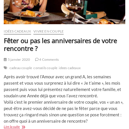
IDÉES CADEAUX
VIVRE EN COUPLE
Fêter ou pas les anniversaires de votre
rencontre ?
5 janvier 2020
4 Comments
cadeau couple
conseils couple
idees cadeaux
Après avoir trouvé l’Amour avec un grand A, les semaines
passent et vous vous surprenez à lui dire « Je t’aime », les mois
passent puis vous lui présentez naturellement votre famille, et
soudain une Année déjà que vous l’avez rencontré.
Voilà c’est le premier anniversaire de votre couple, vos « un an »,
peut-être avez-vous décidé de ne pas le fêter parce que vous
trouvez ça ringard mais sinon une question se pose forcément :
on offre quoi à un anniversaire de rencontre?
Fêter
Lire la suite