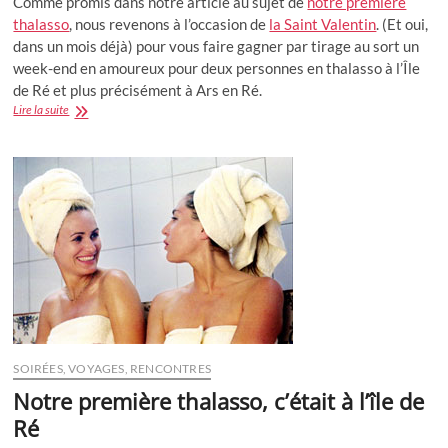
Comme promis dans notre article au sujet de
notre première
thalasso
, nous revenons à l’occasion de
la Saint Valentin
. (Et oui,
dans un mois déjà) pour vous faire gagner par tirage au sort un
week-end en amoureux pour deux personnes en thalasso à l’Île
de Ré et plus précisément à Ars en Ré.
Avis
Lire la suite
:
Un
week-
end
thalasso
en
amoureux
pour
la
Saint-
Valentin
SOIRÉES, VOYAGES, RENCONTRES
Notre première thalasso, c’était à l’île de
Ré