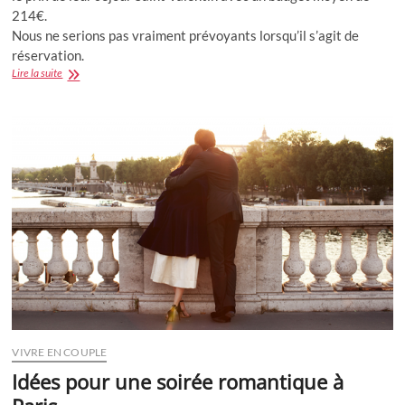
214€.
Nous ne serions pas vraiment prévoyants lorsqu’il s’agit de
réservation.
Le
Lire la suite
cadeau
Saint
Valentin
dernière
minute
:
Un
séjour
romantique
VIVRE EN COUPLE
Idées pour une soirée romantique à