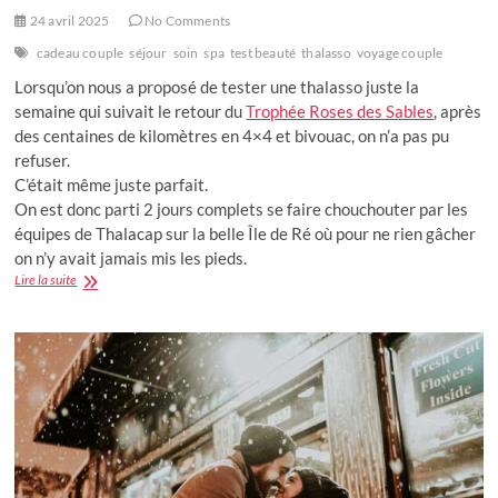
24 avril 2025
No Comments
cadeau couple
séjour
soin
spa
test beauté
thalasso
voyage couple
Lorsqu’on nous a proposé de tester une thalasso juste la
semaine qui suivait le retour du
Trophée Roses des Sables
, après
des centaines de kilomètres en 4×4 et bivouac, on n’a pas pu
refuser.
C’était même juste parfait.
On est donc parti 2 jours complets se faire chouchouter par les
équipes de Thalacap sur la belle Île de Ré où pour ne rien gâcher
on n’y avait jamais mis les pieds.
Notre
Lire la suite
première
thalasso,
c’était
à
l’île
de
Ré