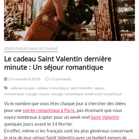
STATISTIQUES SUR LE COUPLE
Le cadeau Saint Valentin dernière
minute : Un séjour romantique
27 novembre 2020
2 Comments
cadeau couple
cadeau romantique
saint valentin
sejour
romantique
voyage couple
voyage romantique
week-end romantique
Vu le nombre que vous êtes chaque jour à chercher des idées
pour une
soirée romantique à Paris
, pas étonnant que vous
soyez nombreux à opter pour un week-end
Saint Valentin
quelques jours avant le 14 février.
En effet, même si les français sont les plus généreux concernant
le prix de leur séjour Saint Valentin avec un budget moyen de