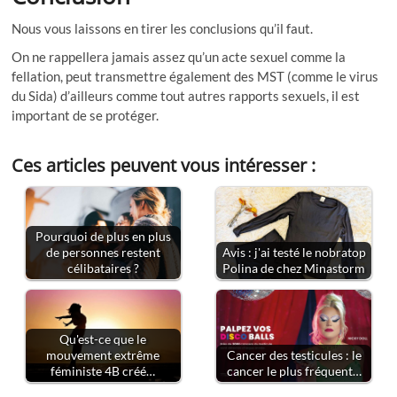
Nous vous laissons en tirer les conclusions qu’il faut.
On ne rappellera jamais assez qu’un acte sexuel comme la
fellation, peut transmettre également des MST (comme le virus
du Sida) d’ailleurs comme tout autres rapports sexuels, il est
important de se protéger.
Ces articles peuvent vous intéresser :
Pourquoi de plus en plus
de personnes restent
Avis : j'ai testé le nobratop
célibataires ?
Polina de chez Minastorm
Qu'est-ce que le
mouvement extrême
Cancer des testicules : le
féministe 4B créé…
cancer le plus fréquent…