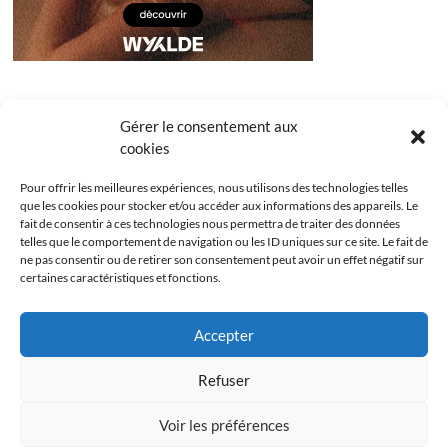
Gérer le consentement aux
cookies
Pour offrir les meilleures expériences, nous utilisons des technologies telles
que les cookies pour stocker et/ou accéder aux informations des appareils. Le
fait de consentir à ces technologies nous permettra de traiter des données
telles que le comportement de navigation ou les ID uniques sur ce site. Le fait de
ne pas consentir ou de retirer son consentement peut avoir un effet négatif sur
certaines caractéristiques et fonctions.
Facebook
Instagram
Youtube
Twitter
Accepter
Politique de confidentialité
Mentions légales
Refuser
Politique de cookies (UE)
Voir les préférences
Les Bridgets
| Designed by:
Theme Freesia
|
WordPress
| © Copyright All right