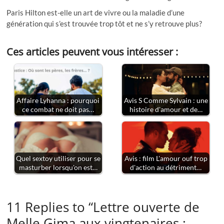
Paris Hilton est-elle un art de vivre ou la maladie d’une
génération qui s’est trouvée trop tôt et ne s’y retrouve plus?
Ces articles peuvent vous intéresser :
Affaire Lyhanna : pourquoi
Avis S Comme Sylvain : une
ce combat ne doit pas…
histoire d'amour et de…
Quel sextoy utiliser pour se
Avis : film L'amour ouf trop
masturber lorsqu'on est…
d'action au détriment…
11 Replies to “Lettre ouverte de
Melle Gima aux vingtenaires :