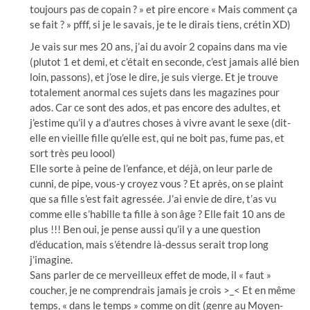
toujours pas de copain ? » et pire encore « Mais comment ça
se fait ? » pfff, si je le savais, je te le dirais tiens, crétin XD)
Je vais sur mes 20 ans, j’ai du avoir 2 copains dans ma vie
(plutot 1 et demi, et c’était en seconde, c’est jamais allé bien
loin, passons), et j’ose le dire, je suis vierge. Et je trouve
totalement anormal ces sujets dans les magazines pour
ados. Car ce sont des ados, et pas encore des adultes, et
j’estime qu’il y a d’autres choses à vivre avant le sexe (dit-
elle en vieille fille qu’elle est, qui ne boit pas, fume pas, et
sort très peu loool)
Elle sorte à peine de l’enfance, et déjà, on leur parle de
cunni, de pipe, vous-y croyez vous ? Et après, on se plaint
que sa fille s’est fait agressée. J’ai envie de dire, t’as vu
comme elle s’habille ta fille à son âge ? Elle fait 10 ans de
plus !!! Ben oui, je pense aussi qu’il y a une question
d’éducation, mais s’étendre là-dessus serait trop long
j’imagine.
Sans parler de ce merveilleux effet de mode, il « faut »
coucher, je ne comprendrais jamais je crois >_< Et en même
temps, « dans le temps » comme on dit (genre au Moyen-