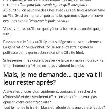
titraient
« Tout pour faire savoir à jules qu’il vous plait »
.
Aujourd’hui on peut lire des unes avec
« Les 10 trucs à savoir faire
au lit »
. (Et si on monte un peu dans les gammes d’âge on trouve
des unes avec «
Découvrer le plaisir anal
»).
Vous avouerez qu’il a de quoi gêner la future trentenaire que je
suis.
Passons sur le fait « qu’il n’y a plus d’âge ma pauvre Lucienne ».
La génération SexandtheCity (la série) c’est fait griller la
politesse par la génération SexandtheCity (le film).
Si les jeunes filles veulent passer de la case « mon amoureux » à
« mon homme » à 14 ans on a pas vraiment le choix.
Mais, je me demande… que va t il
leur rester après?
A vivre les choses plus rapidement, toujours à la recherche
d’intensité et de « sentiment d’être en vie », n’allez vous pas
épuiser votre crédit trop vite?
Tout le monde finira-t-il blasé et réfugié dans une gaieté factice?