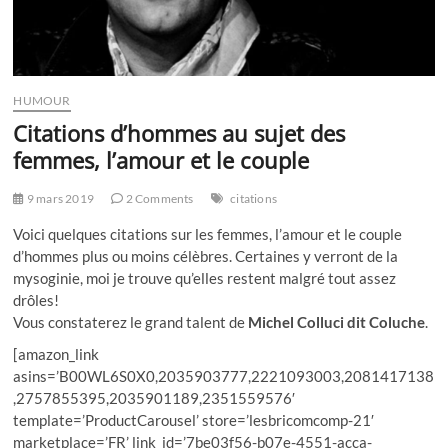
HUMOUR
Citations d’hommes au sujet des
femmes, l’amour et le couple
9 mars 2019
2 Comments
citations
Voici quelques citations sur les femmes, l’amour et le couple
d’hommes plus ou moins célèbres. Certaines y verront de la
mysoginie, moi je trouve qu’elles restent malgré tout assez
drôles!
Vous constaterez le grand talent de
Michel Colluci dit Coluche
.
[amazon_link
asins=’B00WL6S0X0,2035903777,2221093003,2081417138
,2757855395,2035901189,2351559576′
template=’ProductCarousel’ store=’lesbricomcomp-21′
marketplace=’FR’ link_id=’7be03f56-b07e-4551-acca-