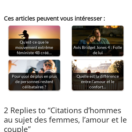
Ces articles peuvent vous intéresser :
Qu'est-ce que le
mouvement extrême
Avis Bridget Jones 4 : Folle
féministe 4B créé…
de lui
Pourquoi de plus en plus
Quelle est la différence
de personnes restent
entre l’amour et le
célibataires ?
confort…
2 Replies to “Citations d’hommes
au sujet des femmes, l’amour et le
couple”