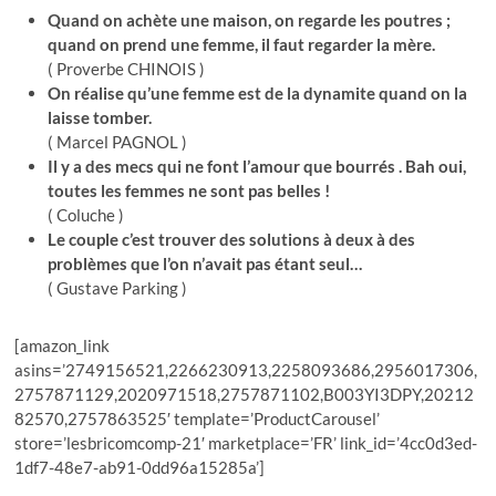
Quand on achète une maison, on regarde les poutres ;
quand on prend une femme, il faut regarder la mère.
( Proverbe CHINOIS )
On réalise qu’une femme est de la dynamite quand on la
laisse tomber.
( Marcel PAGNOL )
Il y a des mecs qui ne font l’amour que bourrés . Bah oui,
toutes les femmes ne sont pas belles !
( Coluche )
Le couple c’est trouver des solutions à deux à des
problèmes que l’on n’avait pas étant seul…
( Gustave Parking )
[amazon_link
asins=’2749156521,2266230913,2258093686,2956017306,
2757871129,2020971518,2757871102,B003YI3DPY,20212
82570,2757863525′ template=’ProductCarousel’
store=’lesbricomcomp-21′ marketplace=’FR’ link_id=’4cc0d3ed-
1df7-48e7-ab91-0dd96a15285a’]