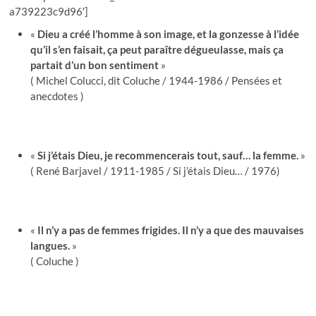
a739223c9d96′]
«
Dieu a créé l’homme à son image, et la gonzesse à l’idée
qu’il s’en faisait, ça peut paraître dégueulasse, mais ça
partait d’un bon sentiment
»
( Michel Colucci, dit Coluche / 1944-1986 / Pensées et
anecdotes )
«
Si j’étais Dieu, je recommencerais tout, sauf… la femme.
»
( René Barjavel / 1911-1985 / Si j’étais Dieu… / 1976)
«
Il n’y a pas de femmes frigides. Il n’y a que des mauvaises
langues.
»
( Coluche )