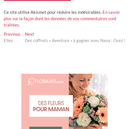
Ce site utilise Akismet pour réduire les indésirables.
En savoir
plus sur la façon dont les données de vos commentaires sont
traitées
.
Navigation
Previous
Next
Previous
Next
post:
post:
Elles
Des coffrets « Aventure » à gagner avec Nana : Osez !
de
l’article