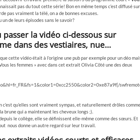
connaissait pas du tout cette série! Bon en même temps c’est diffusé sur
rde pas vraiment la télé, on a de bonnes excuses.
 un de leurs épisodes sans le savoir?
 passer la vidéo ci-dessous sur
mme dans des vestiaires, nue…
 que cette vidéo était à l’origine une pub par exemple pour un déo mai
 « Vous les femmes » avec dans cet extrait Olivia Côté une des deux
o&hl=fr_FR&fs=1&color1=0xcc2550&color2=0xe87a9f{/swfremot
ain c’est qu’elles sont vraiment sympas, et naturellement drôles comm
 la brune qui a maintenant les cheveux longs ;).
 depuis le collège, elle se définissent elle-même comme des sœurs. Et
tout nous donne un autre regard sur leur travail.