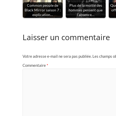
Common people de
Plus de la moitié des
Que
Black Mirror saison 7 :
hommes pensent que
off
explication…
l'absence…
Laisser un commentaire
Votre adresse e-mail ne sera pas publiée.
Les champs ob
Commentaire
*