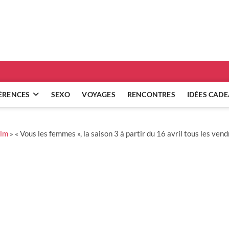
ridgets
 RÉFLEXIONS SUR NOS RELATIONS
ÈRENCES
SEXO
VOYAGES
RENCONTRES
IDÉES CAD
ilm
»
« Vous les femmes », la saison 3 à partir du 16 avril tous les ve