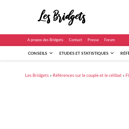
Skip
to
Les B
content
RÉFÉRENCES ET
A propos des Bridgets
Contact
Presse
Forum
CONSEILS
ETUDES ET STATISTIQUES
RÉF
Les Bridgets
»
Références sur le couple et le célibat
»
F