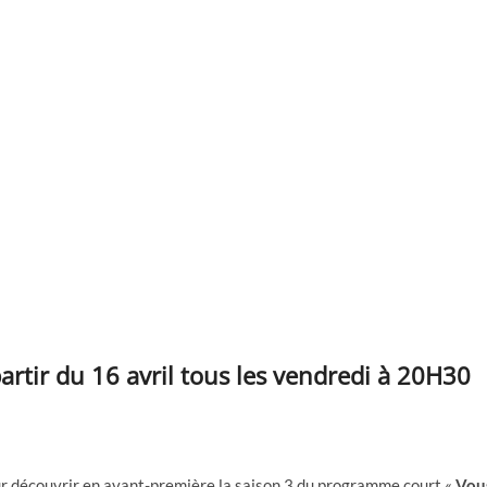
partir du 16 avril tous les vendredi à 20H30
our découvrir en avant-première la saison 3 du programme court «
Vou