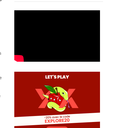
s
e
e