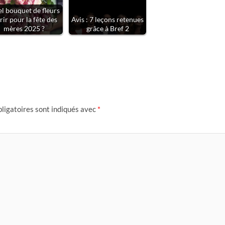
l bouquet de fleurs
rir pour la fête des
Avis : 7 leçons retenues
mères 2025 ?
grâce à Bref 2
ligatoires sont indiqués avec
*