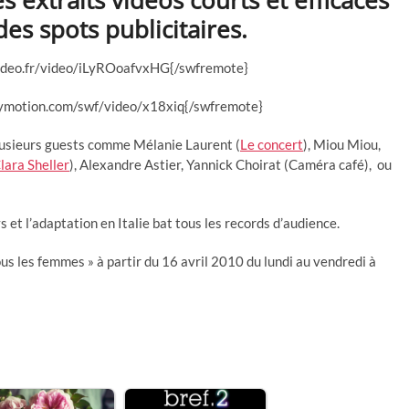
s extraits vidéos courts et efficaces
des spots publicitaires.
ideo.fr/video/iLyROoafvxHG{/swfremote}
ymotion.com/swf/video/x18xiq{/swfremote}
 plusieurs guests comme Mélanie Laurent (
Le concert
), Miou Miou,
lara Sheller
), Alexandre Astier, Yannick Choirat (Caméra café), ou
s et l’adaptation en Italie bat tous les records d’audience.
us les femmes » à partir du 16 avril 2010 du lundi au vendredi à