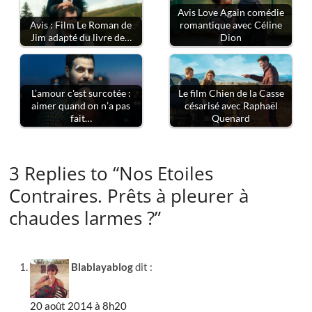
Avis Love Again comédie
Avis : Film Le Roman de
romantique avec Céline
Jim adapté du livre de…
Dion
L’amour c'est surcotée :
Le film Chien de la Casse
aimer quand on n’a pas
césarisé avec Raphaël
fait…
Quenard
3 Replies to “Nos Etoiles
Contraires. Prêts à pleurer à
chaudes larmes ?”
Blablayablog
dit :
20 août 2014 à 8h20