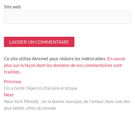
Site web
Ce site utilise Akismet pour réduire les indésirables.
En savoir
plus sur la façon dont les données de vos commentaires sont
traitées
.
Navigation
Previous
Previous
post:
On a testé l’Apéro Littéraire érotique
de
Next
Next
l’article
post:
New York Melody : de la bonne musique, de l’amour dans une des
plus belles villes du monde