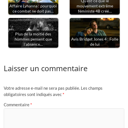
Qu'est-ce que le
Affaire Lyhanna : pourquoi
mouvement extrême
ce combat ne doit pas…
féministe 4B créé…
Plus de la moitié des
hommes pensent que
Avis Bridget Jones 4 : Folle
l'absence…
de lui
Laisser un commentaire
Votre adresse e-mail ne sera pas publiée.
Les champs
obligatoires sont indiqués avec
*
Commentaire
*