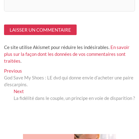
Ce site utilise Akismet pour réduire les indésirables.
En savoir
plus sur la façon dont les données de vos commentaires sont
traitées
.
Navigation
Previous
Previous
post:
God Save My Shoes : LE dvd qui donne envie d’acheter une paire
de
d’escarpins.
l’article
Next
Next
post:
La fidélité dans le couple, un principe en voie de disparition ?