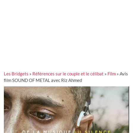
Les Bridgets
»
Références sur le couple et le célibat
»
Film
»
Avis
film SOUND OF METAL avec Riz Ahmed