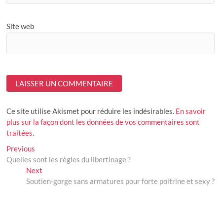
Site web
Ce site utilise Akismet pour réduire les indésirables.
En savoir
plus sur la façon dont les données de vos commentaires sont
traitées
.
Navigation
Previous
Previous
post:
Quelles sont les règles du libertinage ?
de
Next
Next
l’article
post:
Soutien-gorge sans armatures pour forte poitrine et sexy ?