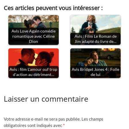
Ces articles peuvent vous intéresser :
Avis Love Again comédie
romantique avec Céline
Avis : Film Le Roman de
Dion
Jim adapté du livre de…
Avis : film L'amour ouf trop
Avis Bridget Jones 4 : Folle
d'action au détriment…
de lui
Laisser un commentaire
Votre adresse e-mail ne sera pas publiée.
Les champs
obligatoires sont indiqués avec
*