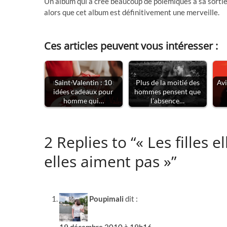
Un album qui a créé beaucoup de polémiques à sa sortie 
alors que cet album est définitivement une merveille.
Ces articles peuvent vous intéresser :
Saint-Valentin : 10
Plus de la moitié des
Avi
idées cadeaux pour
hommes pensent que
homme qui…
l'absence…
2 Replies to “« Les filles e
elles aiment pas »”
Poupimali
dit :
19 décembre 2010 à 19h16