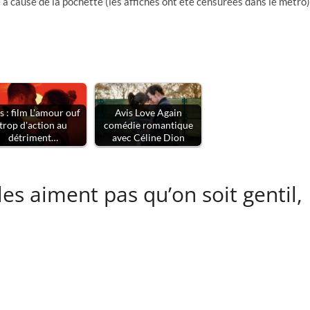
à cause de la pochette (les affiches ont été censurées dans le métro)
s : film L'amour ouf
Avis Love Again
trop d'action au
comédie romantique
détriment…
avec Céline Dion
lles aiment pas qu’on soit gentil,