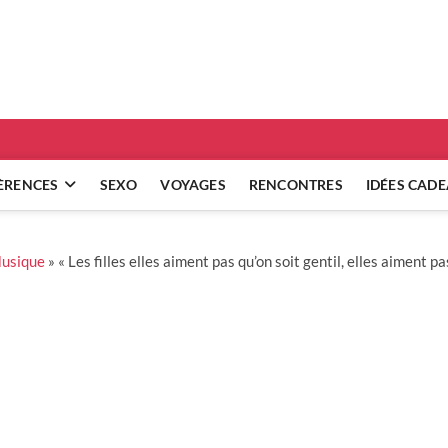
ridgets
 RÉFLEXIONS SUR NOS RELATIONS
ÈRENCES
SEXO
VOYAGES
RENCONTRES
IDÉES CAD
usique
»
« Les filles elles aiment pas qu’on soit gentil, elles aiment pa