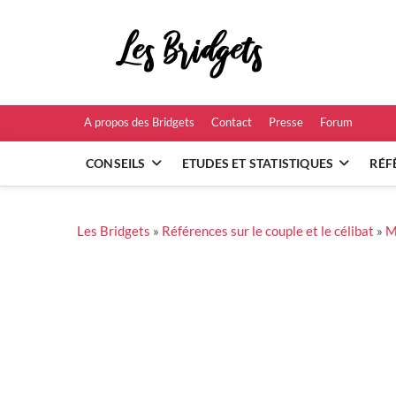
Skip
to
Les B
content
RÉFÉRENCES ET
A propos des Bridgets
Contact
Presse
Forum
CONSEILS
ETUDES ET STATISTIQUES
RÉF
Les Bridgets
»
Références sur le couple et le célibat
»
M