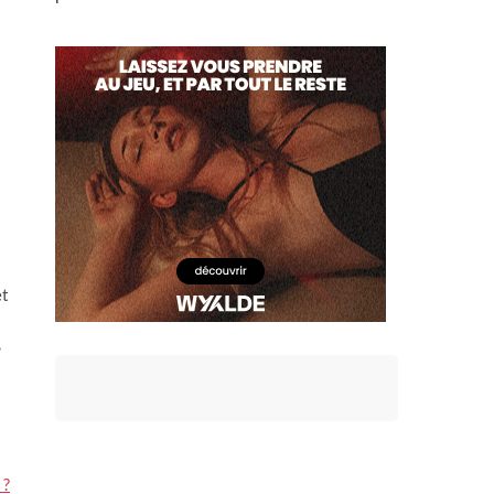
et
,
 ?