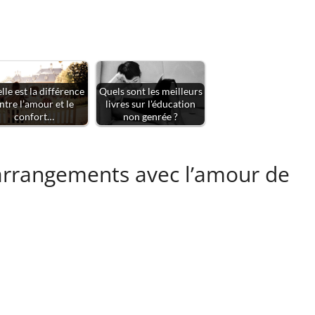
lle est la différence
Quels sont les meilleurs
ntre l’amour et le
livres sur l'éducation
confort…
non genrée ?
s arrangements avec l’amour de