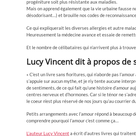
progéniture soit plus résistante aux maladies.
Mais on apprend également que la vie urbaine fausse no
désodorisant…) et brouille nos codes de reconnaissance
Ce qui expliquerait les diverses allergies et autre mal
Heureusement la médecine avance et essaie de remettre
Et le nombre de célibataires qui n’arrivent plus à trouver
Lucy Vincent dit à propos de s
« C’est un livre sans fioritures, qui n’aborde pas l’amou
s’appuie sur aucun mythe, et je n’y tente aucune interpr
de sentiments, de ce qui fait qu’une histoire d’amour auj
centres nerveux et d’hormones. Car si le ténor ne s’adres
le coeur n’est plus réservé de nos jours qu’au courrier d
Petits arrangements avec l’amour répond à beaucoup de 
comprendre pourquoi l’amour c’est comme ça…
L’auteur Lucy Vincent
a écrit d’autres livres qui tra