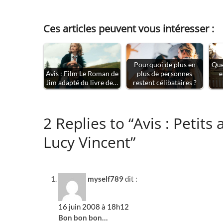
Ces articles peuvent vous intéresser :
Pourquoi de plus en
Que
Avis : Film Le Roman de
plus de personnes
e
Jim adapté du livre de…
restent célibataires ?
2 Replies to “Avis : Petit
Lucy Vincent”
myself789
dit :
16 juin 2008 à 18h12
Bon bon bon…