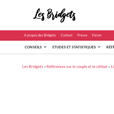
Skip
to
Les B
content
RÉFÉRENCES ET
A propos des Bridgets
Contact
Presse
Forum
CONSEILS
ETUDES ET STATISTIQUES
RÉF
Les Bridgets
»
Références sur le couple et le célibat
»
L