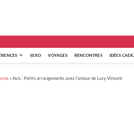
ridgets
 RÉFLEXIONS SUR NOS RELATIONS
ÈRENCES
SEXO
VOYAGES
RENCONTRES
IDÉES CAD
ivres
»
Avis : Petits arrangements avec l’amour de Lucy Vincent