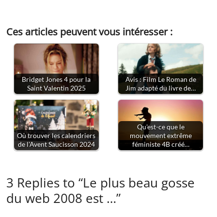
Ces articles peuvent vous intéresser :
Bridget Jones 4 pour la
Avis : Film Le Roman de
Saint Valentin 2025
Jim adapté du livre de…
Qu'est-ce que le
Où trouver les calendriers
mouvement extrême
de l'Avent Saucisson 2024
féministe 4B créé…
3 Replies to “Le plus beau gosse
du web 2008 est …”