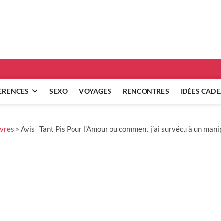
ridgets
 RÉFLEXIONS SUR NOS RELATIONS
ÈRENCES
SEXO
VOYAGES
RENCONTRES
IDÉES CAD
ivres
»
Avis : Tant Pis Pour l’Amour ou comment j’ai survécu à un man