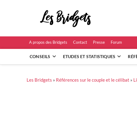
Skip
to
Les B
content
RÉFÉRENCES ET
A propos des Bridgets
Contact
Presse
Forum
CONSEILS
ETUDES ET STATISTIQUES
RÉF
Les Bridgets
»
Références sur le couple et le célibat
»
L