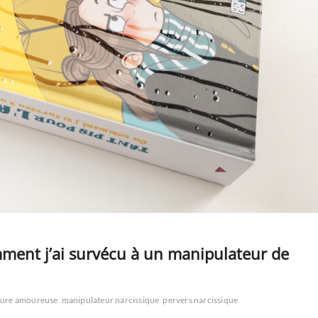
mment j’ai survécu à un manipulateur de
pture amoureuse
manipulateur narcissique
pervers narcissique