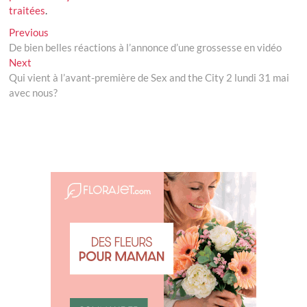
traitées
.
Navigation
Previous
Previous
post:
De bien belles réactions à l’annonce d’une grossesse en vidéo
de
Next
Next
l’article
post:
Qui vient à l’avant-première de Sex and the City 2 lundi 31 mai
avec nous?