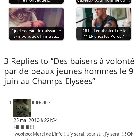
Quel cadeau de naissance
DILF : L'équivalent de la
symbolique offrir à sa…
MILF chez les Pères ?
3 Replies to “Des baisers à volonté
par de beaux jeunes hommes le 9
juin au Champs Elysées”
lilith
dit :
25 mai 2010 à 22h54
Hiiiiiiiiii!!!
:woohoo: Merci de L’info !! J’y serai, pour sur, j’y serai !!! Oh