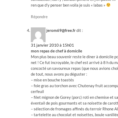
ren que d’y penser ben voila je suis « labas »
Répondre
jerom69@free.fr
dit :
31 janvier 2010 à 15h01
mon repas de chef à domicile
Mon plus beau souvenir reste le diner à domicile po
net ! Ce fut incroyable, le chef est arrivé à 8 h du 
concocté un savoureux repas (que nous avions choisi
de tout, nous avons pu déguster :
– mise en bouche toastés
– foie gras au torchon avec Chutenay fruit accompag
cerfeuil
– filet mignon de Gorey (porc) roti en chemise et 
éventail de pois gourmants et sa noisette de carott
– sélection de fromages affinés du terroir Rhone A
– tartelette au chocolat et noisettes, boule vanill