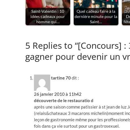
Saint-Valentin : 10
Quel cadeau faire à la
idées cadeaux pour
dernière minute pour la
De
homme qui…
Saint…
fêt
5 Replies to “[Concours] : 
gagner pour devenir un vr
tartine 70
dit :
26 janvier 2010 à 11h42
découverte de le restauratio d
après une saison comme patissier à st jean de luz 
(relais&chateaux 3 macarons michelin)moment inoub
leçon de gastronomie même pour les proffessionels 
fois dans ça vie surtout pour un gastrosexuel.