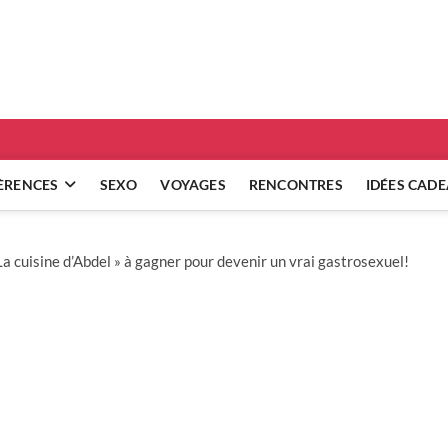
ridgets
 RÉFLEXIONS SUR NOS RELATIONS
ÈRENCES
SEXO
VOYAGES
RENCONTRES
IDÉES CAD
 La cuisine d’Abdel » à gagner pour devenir un vrai gastrosexuel!