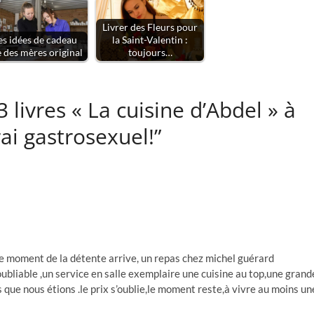
Livrer des Fleurs pour
s idées de cadeau
la Saint-Valentin :
e des mères original
toujours…
3 livres « La cuisine d’Abdel » à
ai gastrosexuel!”
,le moment de la détente arrive, un repas chez michel guérard
liable ,un service en salle exemplaire une cuisine au top,une grand
que nous étions .le prix s’oublie,le moment reste,à vivre au moins un