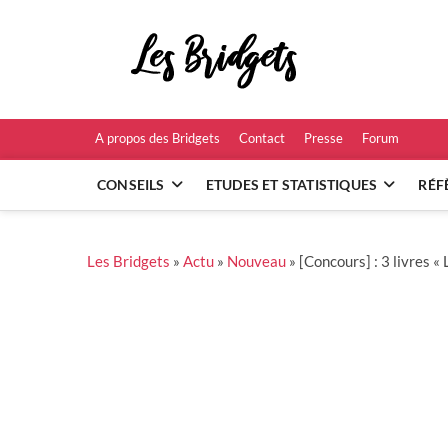
Skip
to
Les B
content
RÉFÉRENCES ET
A propos des Bridgets
Contact
Presse
Forum
CONSEILS
ETUDES ET STATISTIQUES
RÉF
Les Bridgets
»
Actu
»
Nouveau
»
[Concours] : 3 livres «