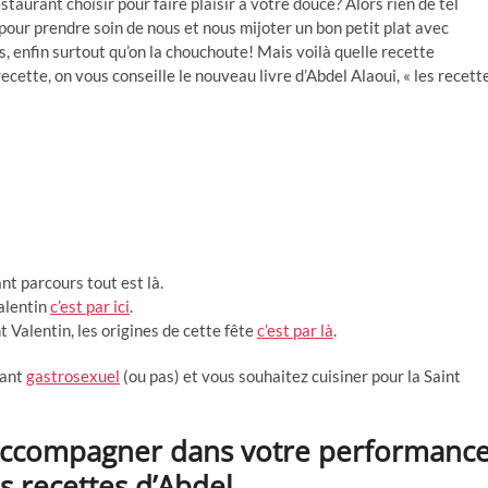
taurant choisir pour faire plaisir à votre douce? Alors rien de tel
pour prendre soin de nous et nous mijoter un bon petit plat avec
 enfin surtout qu’on la chouchoute! Mais voilà quelle recette
ecette, on vous conseille le nouveau livre d’Abdel Alaoui, « les recett
ant parcours tout est là.
Valentin
c’est par ici
.
nt Valentin, les origines de cette fête
c’est par là
.
lant
gastrosexuel
(ou pas) et vous souhaitez cuisiner pour la Saint
accompagner dans votre performanc
s recettes d’Abdel.