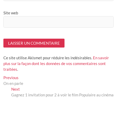
Site web
Ce site utilise Akismet pour réduire les indésirables.
En savoir
plus sur la façon dont les données de vos commentaires sont
traitées
.
Navigation
Previous
Previous
post:
On en parle
de
Next
Next
l’article
post:
Gagnez 1 invitation pour 2 à voir le film Populaire au cinéma