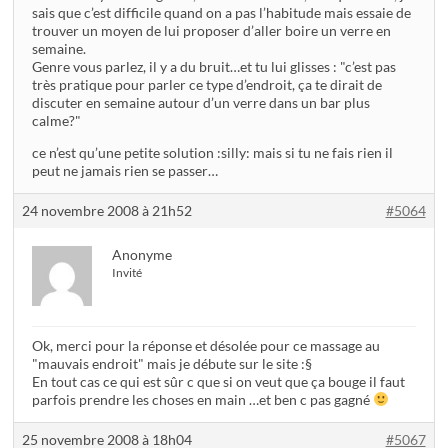
sais que c’est difficile quand on a pas l’habitude mais essaie de
trouver un moyen de lui proposer d’aller boire un verre en
semaine.
Genre vous parlez, il y a du bruit…et tu lui glisses : "c’est pas
très pratique pour parler ce type d’endroit, ça te dirait de
discuter en semaine autour d’un verre dans un bar plus
calme?"
ce n’est qu’une petite solution :silly: mais si tu ne fais rien il
peut ne jamais rien se passer…
24 novembre 2008 à 21h52
#5064
Anonyme
Invité
Ok, merci pour la réponse et désolée pour ce massage au
"mauvais endroit" mais je débute sur le site :§
En tout cas ce qui est sûr c que si on veut que ça bouge il faut
parfois prendre les choses en main …et ben c pas gagné
25 novembre 2008 à 18h04
#5067