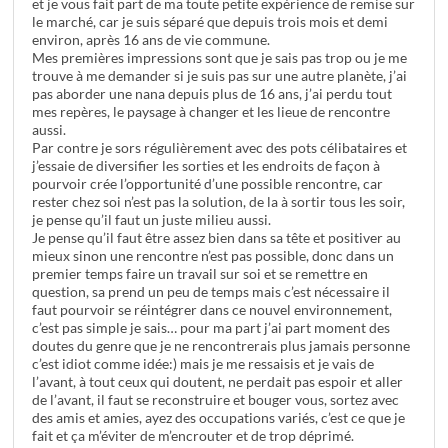
et je vous fait part de ma toute petite expérience de remise sur
le marché, car je suis séparé que depuis trois mois et demi
environ, après 16 ans de vie commune.
Mes premières impressions sont que je sais pas trop ou je me
trouve à me demander si je suis pas sur une autre planète, j’ai
pas aborder une nana depuis plus de 16 ans, j’ai perdu tout
mes repères, le paysage à changer et les lieue de rencontre
aussi.
Par contre je sors régulièrement avec des pots célibataires et
j’essaie de diversifier les sorties et les endroits de façon à
pourvoir crée l’opportunité d’une possible rencontre, car
rester chez soi n’est pas la solution, de la à sortir tous les soir,
je pense qu’il faut un juste milieu aussi.
Je pense qu’il faut être assez bien dans sa tête et positiver au
mieux sinon une rencontre n’est pas possible, donc dans un
premier temps faire un travail sur soi et se remettre en
question, sa prend un peu de temps mais c’est nécessaire il
faut pourvoir se réintégrer dans ce nouvel environnement,
c’est pas simple je sais… pour ma part j’ai part moment des
doutes du genre que je ne rencontrerais plus jamais personne
c’est idiot comme idée:) mais je me ressaisis et je vais de
l’avant, à tout ceux qui doutent, ne perdait pas espoir et aller
de l’avant, il faut se reconstruire et bouger vous, sortez avec
des amis et amies, ayez des occupations variés, c’est ce que je
fait et ça m’éviter de m’encrouter et de trop déprimé.