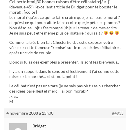
Celiberte.html]30 bonnes raisons d’être célibataire[/url]"
(devenue 45!) l’excellent article de Bridget pour te booster le
moral!! [/color]
Le moral ? qu’est ce qui te faire croire que je n’ai pas le moral ?
et qu’est ce qui pourrait te faire croire que je pète les plombs ?
Non désolée, [b]tu t’es trompé [/b]sur la teneur de mes écrits.
Je ne suis peut être même plus célibataire ? qui sait ?
Comme l’a très bien fait Chesterfield, c’est d’exposer votre
vécu sur cette fameuse "remise" sur le marché des célibataires
après une vie de couple…
Donc si tu as des exemples à présenter, ils sont les bienvenus..
Il y a un rapport dans le sens où effectivement j’ai connu cette
mise sur le marché… c’est tout.. point !
Le célibat n’est pas une tare (je ne sais pas où tu as pu chercher
des idées pareilles) et merci j’ai bon moral:P
:kiss:
M
4 novembre 2008 à 15h00
#4935
Bridget