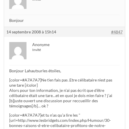
Bonjour
14 septembre 2008 à 15h14
#4847
Anonyme
Invité
Bonjour Lahautsurles étoiles,
[color=#A7A7A7]Ne t’en fais pas .Etre célibataire n’est pas
une tare [/color]
Alors pour ton information, je n’ai pas écrit que d’être
célibataire était une tare…et en quoi je dois m’en faire ? j’ai
[b]juste ouvert une discussion pour reccueillir des
témoignages[/b]… ok ?
[color=#A7A7A7]et tu n’as qu’a lire les "
[url=http://www.lesbridgets.com/index.php/Humour/30-
bonnes-raisons-d-etre-celibataire-profitons-de-notre-