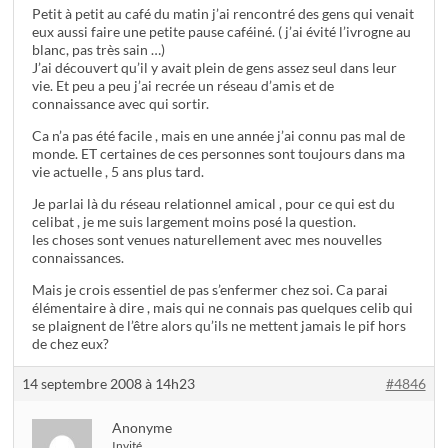
Petit à petit au café du matin j’ai rencontré des gens qui venait
eux aussi faire une petite pause caféiné. ( j’ai évité l’ivrogne au
blanc, pas très sain …)
J’ai découvert qu’il y avait plein de gens assez seul dans leur
vie. Et peu a peu j’ai recrée un réseau d’amis et de
connaissance avec qui sortir.
Ca n’a pas été facile , mais en une année j’ai connu pas mal de
monde. ET certaines de ces personnes sont toujours dans ma
vie actuelle , 5 ans plus tard.
Je parlai là du réseau relationnel amical , pour ce qui est du
celibat , je me suis largement moins posé la question.
les choses sont venues naturellement avec mes nouvelles
connaissances.
Mais je crois essentiel de pas s’enfermer chez soi. Ca parai
élémentaire à dire , mais qui ne connais pas quelques celib qui
se plaignent de l’être alors qu’ils ne mettent jamais le pif hors
de chez eux?
14 septembre 2008 à 14h23
#4846
Anonyme
Invité