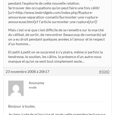
pendant l’euphorie de cette nouvelle relation.
Se trouver des occupations qu’on peut faire une fois célib!
[url=http://www.lesbridgets.com/index.php/Rupture-
amoureuse-separation-conseils/Surmonter-une-rupture-
amoureuse.html]cf l’article surmonter une rupture[/url]!
Mais c’est vrai que c’est difficile de se remettre sur le marché
du célibat, de sortir, de rencontrer (beaucoup de connards) qd
on a eu droit pendant quelques années à l’amour et le respect
d’un homme…
Et petit à petit on se surprend à s’y plaire, même si parfois la
tendresse, le soutien, les câlins, la présence d’un autre nous
manque et qu’on se sent tout simplement seule…
23 novembre 2008 à 20h17
#5060
Anonyme
Invité
Bonjour à toutes,
Je viens juste de m’inscrire et après cette première lecture sur