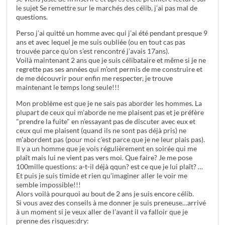
le sujet Se remettre sur le marchés des célib, j’ai pas mal de
questions.
Perso j’ai quitté un homme avec qui j’ai été pendant presque 9
ans et avec lequel je me suis oubliée (ou en tout cas pas
trouvée parce qu’on s’est rencontré j’avais 17ans).
Voilà maintenant 2 ans que je suis célibataire et même si je ne
regrette pas ses années qui m’ont permis de me construire et
de me découvrir pour enfin me respecter, je trouve
maintenant le temps long seule!!!
Mon problème est que je ne sais pas aborder les hommes. La
plupart de ceux qui m’aborde ne me plaisent pas et je préfère
"prendre la fuite" en n’essayant pas de discuter avec eux et
ceux qui me plaisent (quand ils ne sont pas déjà pris) ne
m’abordent pas (pour moi c’est parce que je ne leur plais pas).
Il y a un homme que je vois régulièrement en soirée qui me
plaît mais lui ne vient pas vers moi. Que faire? Je me pose
100mille questions: a-t-il déjà qqun? est ce que je lui plaît? …
Et puis je suis timide et rien qu’imaginer aller le voir me
semble impossible!!!
Alors voilà pourquoi au bout de 2 ans je suis encore célib.
Si vous avez des conseils à me donner je suis preneuse…arrivé
à un moment si je veux aller de l’avant il va falloir que je
prenne des risques:dry: