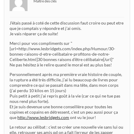
Maître des clés
J’étais passé à coté de cette discussion faut croire ou peut etre
que je comptais y répondre et j’ai omis.
Je vais réparer ça de suite!
Merci pour vos compliments sur "
[url=http://www.lesbridgets.com/index.php/Humour/30-
bonnes-raisons-d-etre-celibataire-profitons-de-notre-
Celiberte.html]30 bonnes raisons d’être célibataire[/url]"
Ne pas hésitez à le relire quand le moral est au plus bas!
Personnellement après ma première vraie histoire de couple,
la rupture a été très difficile, j’ai lu beaucoup de livres pour
comprendre ce qui se passait dans ma tête, dans mon corps
(j’ai perdu 10 kilos en 15 jours)
Puis petit à petit j’ai repris goût à la vie (car ce qui ne tue pas
nous rend plus forte).
Et je suis devenue une bonne conseillère pour toutes les
copines et copains en détressent, c’est un peu aussi pour ça
que
http://www.lesbridgets.com
ont vu le jour!
Le retour au célibat : c’est se créer une nouvelle vie sans lui ou
elle, retrouver ses amis qd on a fait l’erreur de les zapper