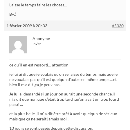
Laisse le temps faire les choses…
By:)
1 février 2009 à 20h03
#5330
Anonyme
Invité
ce qu’il en est ressorti… attention
je lui ai dit que je voulais qu’on se laisse du temps mais que je
ne voualais pas qu’il est quelqun d’autre en même temps …et
bien il m’a dit ,ça je peux pas .
Je lui ai demandé si un jour on aurait une seconde chance,il
m’a dit que non,que c’était trop tard ,qu’on avait un trop lourd
passé …
et la plus belle ,il m’ a dit être prêt à avoir quelqun de sérieux
mais que ça ne serait jamais moi .
10 jours se sont passés depuis cette discussion.