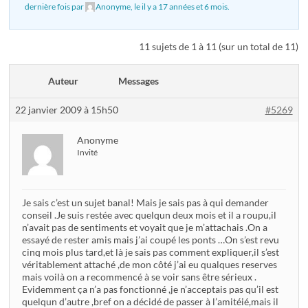
dernière fois par
Anonyme
, le
il y a 17 années et 6 mois
.
11 sujets de 1 à 11 (sur un total de 11)
Auteur
Messages
22 janvier 2009 à 15h50
#5269
Anonyme
Invité
Je sais c’est un sujet banal! Mais je sais pas à qui demander
conseil .Je suis restée avec quelqun deux mois et il a roupu,il
n’avait pas de sentiments et voyait que je m’attachais .On a
essayé de rester amis mais j’ai coupé les ponts …On s’est revu
cinq mois plus tard,et là je sais pas comment expliquer,il s’est
véritablement attaché ,de mon côté j’ai eu qualques reserves
mais voilà on a recommencé à se voir sans être sérieux .
Evidemment ça n’a pas fonctionné ,je n’acceptais pas qu’il est
quelqun d’autre ,bref on a décidé de passer à l’amitéié,mais il