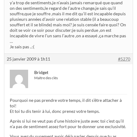
y’a trop de sentiments,je n’avais jamais remarqué que quand
on des sentiments,le regard de l’autre change,je sais qu’il
souffre,que je souffre ,mais il me dit qu’il est incapable depuis
plusieurs années d’avoir une relation stable (il a beaucoup
souffert et il se blinde) mais moi? je suis censée faire quoi? On
doit se voir ce soir pour discuter;je suis perdue ,on est
incapable de vivre l’un sans l’autre ,on a essayé ,ça marche pas
…
Je sais pas ..:(
25 janvier 2009 à 1h11
#5270
Bridget
Maître des clés
Pourquoi ne pas prendre votre temps, il dit s’être attacher à
toi!
Et toi tu dis tenir à lui, donc prenez votre temps.
Après si lui ne veut pas d’une histoire juste avec toi c’est qu’il
n’a pas de sentiment assez fort pour te donner une exclusivité.
Vous avez du surement avoir déjà parler depuis que tu as