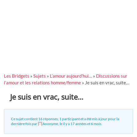
Les Bridgets
»
Sujets
»
L’amour aujourd’hui…
»
Discussions sur
l’amour et les relations homme/femme
»
Je suis en vrac, suite…
Je suis en vrac, suite…
Ce sujet contient 16 réponses, 1 participant et a été mis à jour pour la
dernière fois par
Anonyme
, le
il y a 17 années et 6 mois
.