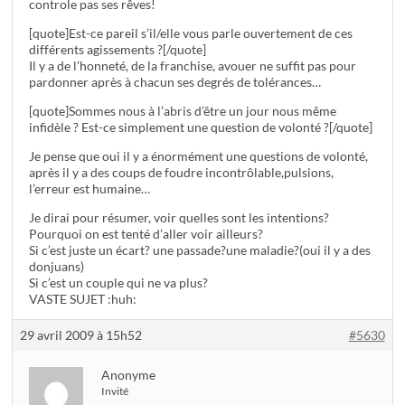
controle pas ses rêves!
[quote]Est-ce pareil s’il/elle vous parle ouvertement de ces
différents agissements ?[/quote]
Il y a de l’honneté, de la franchise, avouer ne suffit pas pour
pardonner après à chacun ses degrés de tolérances…
[quote]Sommes nous à l’abris d’être un jour nous même
infidèle ? Est-ce simplement une question de volonté ?[/quote]
Je pense que oui il y a énormément une questions de volonté,
après il y a des coups de foudre incontrôlable,pulsions,
l’erreur est humaine…
Je dirai pour résumer, voir quelles sont les intentions?
Pourquoi on est tenté d’aller voir ailleurs?
Si c’est juste un écart? une passade?une maladie?(oui il y a des
donjuans)
Si c’est un couple qui ne va plus?
VASTE SUJET :huh:
29 avril 2009 à 15h52
#5630
Anonyme
Invité