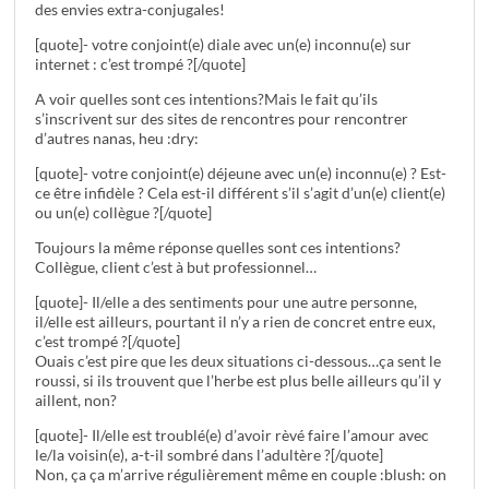
des envies extra-conjugales!
[quote]- votre conjoint(e) diale avec un(e) inconnu(e) sur
internet : c’est trompé ?[/quote]
A voir quelles sont ces intentions?Mais le fait qu’ils
s’inscrivent sur des sites de rencontres pour rencontrer
d’autres nanas, heu :dry:
[quote]- votre conjoint(e) déjeune avec un(e) inconnu(e) ? Est-
ce être infidèle ? Cela est-il différent s’il s’agit d’un(e) client(e)
ou un(e) collègue ?[/quote]
Toujours la même réponse quelles sont ces intentions?
Collègue, client c’est à but professionnel…
[quote]- Il/elle a des sentiments pour une autre personne,
il/elle est ailleurs, pourtant il n’y a rien de concret entre eux,
c’est trompé ?[/quote]
Ouais c’est pire que les deux situations ci-dessous…ça sent le
roussi, si ils trouvent que l’herbe est plus belle ailleurs qu’il y
aillent, non?
[quote]- Il/elle est troublé(e) d’avoir rèvé faire l’amour avec
le/la voisin(e), a-t-il sombré dans l’adultère ?[/quote]
Non, ça ça m’arrive régulièrement même en couple :blush: on