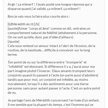
Argh ! ça m’énerf ! J’avais posté une longue réponse qui a
disparue quand j’ai validé, ça m’énerf, ça m’énerf !
Bon je vais vous la faire plus courte alors :
[b]Mérédith écrit:[/b]
[quote]Aimer "corps et âme" comme on dit.. entraine un
comportement naturel de fidélité (attahement à la personne.
On ne voit qu’elle, donc pas d’idée d’ailleurs)
[/quote]
Cela sous-entend un amour intact à l’abri de l’érosion, de la
routine, de la lassitude… difficile à concevoir sur le long
terme.
Ton point de vu sur la différence entre "tromperie" et
"infidélité" est étonnant. Si différence il y a, j’aurai pour ma
part imaginé plutot l’inverse : Deux amants trompent leurs
conjoints quand ils passent à l’acte (on parle aussi d’adultère)
tandis que pour moi, un conjoint est infidèle, au moins
moralement, lorsqu’il a des sentiments pour une tierse
personne, sans pour autant passer à l’acte. C’est un autre point
de vu.
Je partage l’avis de Mérédith concernant l’arrivée d’un enfant.
Il me semble que la plupart du temps, c’est l’homme qui se