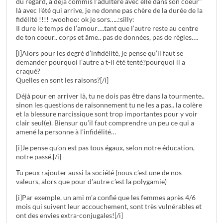
du regard, a déjà commis l’adultère avec elle dans son coeur"
là avec l’été qui arrive, je ne donne pas chère de la durée de la
fidélité !!!! :woohoo: ok je sors…..:silly:
Il dure le temps de l’amour….tant que l’autre reste au centre
de ton coeur.. corps et âme.. pas de données, pas de règles….
[i]Alors pour les degré d’infidélité, je pense qu’il faut se
demander pourquoi l’autre a t-il été tenté?pourquoi il a
craqué?
Quelles en sont les raisons?[/i]
Déjà pour en arriver là, tu ne dois pas être dans la tourmente..
sinon les questions de raisonnement tu ne les a pas.. la colère
et la blessure narcissique sont trop importantes pour y voir
clair seul(e). Biensur qu’il faut comprendre un peu ce qui a
amené la personne à l’infidélité…
[i]Je pense qu’on est pas tous égaux, selon notre éducation,
notre passé.[/i]
Tu peux rajouter aussi la société (nous c’est une de nos
valeurs, alors que pour d’autre c’est la polygamie)
[i]Par exemple, un ami m’a confié que les femmes après 4/6
mois qui suivent leur accouchement, sont très vulnérables et
ont des envies extra-conjugales![/i]