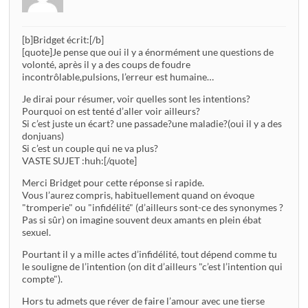
[b]Bridget écrit:[/b]
[quote]Je pense que oui il y a énormément une questions de
volonté, après il y a des coups de foudre
incontrôlable,pulsions, l’erreur est humaine…
Je dirai pour résumer, voir quelles sont les intentions?
Pourquoi on est tenté d’aller voir ailleurs?
Si c’est juste un écart? une passade?une maladie?(oui il y a des
donjuans)
Si c’est un couple qui ne va plus?
VASTE SUJET :huh:[/quote]
Merci Bridget pour cette réponse si rapide.
Vous l’aurez compris, habituellement quand on évoque
"tromperie" ou "infidélité" (d’ailleurs sont-ce des synonymes ?
Pas si sûr) on imagine souvent deux amants en plein ébat
sexuel.
Pourtant il y a mille actes d’infidélité, tout dépend comme tu
le souligne de l’intention (on dit d’ailleurs "c’est l’intention qui
compte").
Hors tu admets que réver de faire l’amour avec une tierse