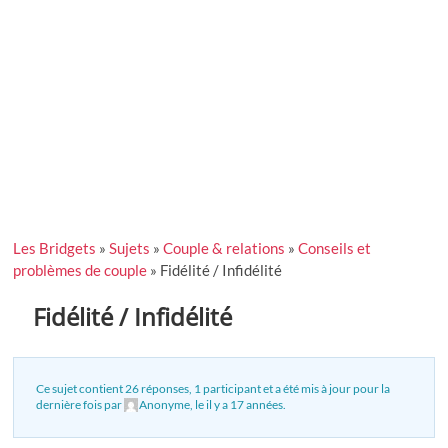
Les Bridgets
»
Sujets
»
Couple & relations
»
Conseils et
problèmes de couple
»
Fidélité / Infidélité
Fidélité / Infidélité
Ce sujet contient 26 réponses, 1 participant et a été mis à jour pour la
dernière fois par
Anonyme
, le
il y a 17 années
.