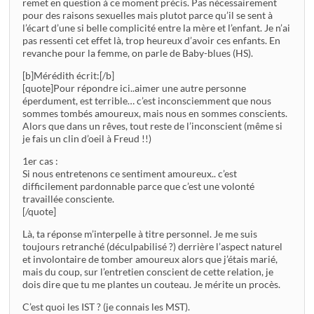
remet en question à ce moment précis. Pas nécessairement
pour des raisons sexuelles mais plutot parce qu’il se sent à
l’écart d’une si belle complicité entre la mère et l’enfant. Je n’ai
pas ressenti cet effet là, trop heureux d’avoir ces enfants. En
revanche pour la femme, on parle de Baby-blues (HS).
[b]Mérédith écrit:[/b]
[quote]Pour répondre ici..aimer une autre personne
éperdument, est terrible… c’est inconsciemment que nous
sommes tombés amoureux, mais nous en sommes conscients.
Alors que dans un rêves, tout reste de l’inconscient (même si
je fais un clin d’oeil à Freud !!)
1er cas :
Si nous entretenons ce sentiment amoureux.. c’est
difficilement pardonnable parce que c’est une volonté
travaillée consciente.
[/quote]
Là, ta réponse m’interpelle à titre personnel. Je me suis
toujours retranché (déculpabilisé ?) derrière l’aspect naturel
et involontaire de tomber amoureux alors que j’étais marié,
mais du coup, sur l’entretien conscient de cette relation, je
dois dire que tu me plantes un couteau. Je mérite un procès.
C’est quoi les IST ? (je connais les MST).