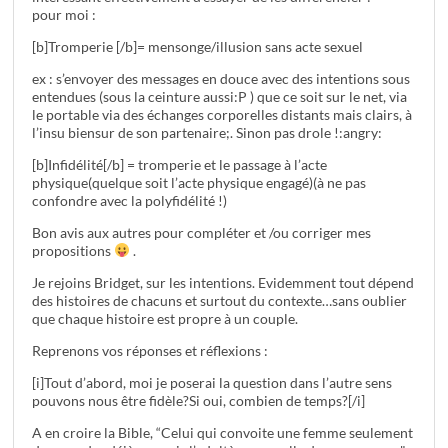
pour moi :
[b]Tromperie [/b]= mensonge/illusion sans acte sexuel
ex : s’envoyer des messages en douce avec des intentions sous
entendues (sous la ceinture aussi:P ) que ce soit sur le net, via
le portable via des échanges corporelles distants mais clairs, à
l’insu biensur de son partenaire;. Sinon pas drole !:angry:
[b]Infidélité[/b] = tromperie et le passage à l’acte
physique(quelque soit l’acte physique engagé)(à ne pas
confondre avec la polyfidélité !)
Bon avis aux autres pour compléter et /ou corriger mes
propositions
.
Je rejoins Bridget, sur les intentions. Evidemment tout dépend
des histoires de chacuns et surtout du contexte…sans oublier
que chaque histoire est propre à un couple.
Reprenons vos réponses et réflexions :
[i]Tout d’abord, moi je poserai la question dans l’autre sens
pouvons nous être fidèle?Si oui, combien de temps?[/i]
A en croire la Bible, “Celui qui convoite une femme seulement