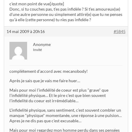
c’est mon point de vue[/quote]
Donc, si tu couches pas, t’es pas infidèle ? Si t’es amoureux(se)
d’une autre personne ou simplement attiré(e) que tu ne penses
qu’à elle (cette personne) tu n’es pas infidèle ?
14 mai 2009 à 20h16
#5845
Anonyme
Invité
complètement d’accord avec mecanobody!
Après je sais que je vais me faire huer…
Mais pour moi l’infidélité de coeur est plus "grave" que
l’infidélité physique… Et le pire c’est que bien souvent
l’infidelité du coeur est irrémédiable…
L’infidelité physique, sans sentiment, c’est souvent combler un
manque "physique" momentanée, une réponse à une pulsion…
Apres je ne dis pas que c’est excusable…
Mais pour moi regardez mon homme perdu dans ses pensées