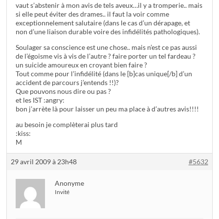
vaut s’abstenir à mon avis de tels aveux…il y a tromperie.. mais
si elle peut éviter des drames.. il faut la voir comme
exceptionnelement salutaire (dans le cas d’un dérapage, et
non d’une liaison durable voire des infidélités pathologiques).
Soulager sa conscience est une chose.. mais n’est ce pas aussi
de l’égoisme vis à vis de l’autre ? faire porter un tel fardeau ?
un suicide amoureux en croyant bien faire ?
Tout comme pour l’infidélité (dans le [b]cas unique[/b] d’un
accident de parcours j’entends !!)?
Que pouvons nous dire ou pas ?
et les IST :angry:
bon j’arrète là pour laisser un peu ma place à d’autres avis!!!!
au besoin je complèterai plus tard
:kiss:
M
29 avril 2009 à 23h48
#5632
Anonyme
Invité