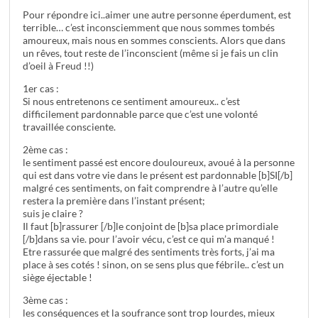
Pour répondre ici..aimer une autre personne éperdument, est
terrible… c’est inconsciemment que nous sommes tombés
amoureux, mais nous en sommes conscients. Alors que dans
un rêves, tout reste de l’inconscient (même si je fais un clin
d’oeil à Freud !!)
1er cas :
Si nous entretenons ce sentiment amoureux.. c’est
difficilement pardonnable parce que c’est une volonté
travaillée consciente.
2ème cas :
le sentiment passé est encore douloureux, avoué à la personne
qui est dans votre vie dans le présent est pardonnable [b]SI[/b]
malgré ces sentiments, on fait comprendre à l’autre qu’elle
restera la première dans l’instant présent;
suis je claire ?
Il faut [b]rassurer [/b]le conjoint de [b]sa place primordiale
[/b]dans sa vie. pour l’avoir vécu, c’est ce qui m’a manqué !
Etre rassurée que malgré des sentiments très forts, j’ai ma
place à ses cotés ! sinon, on se sens plus que fébrile.. c’est un
siège éjectable !
3ème cas :
les conséquences et la soufrance sont trop lourdes, mieux