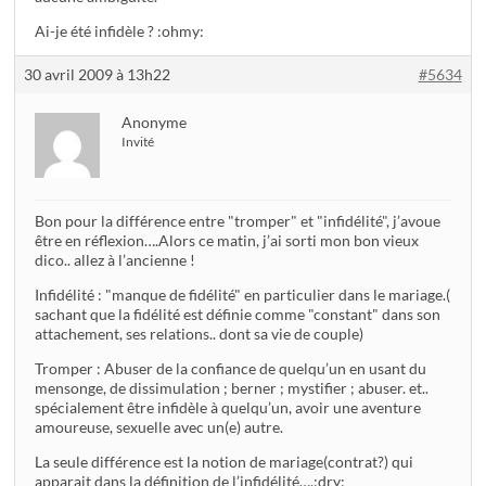
Ai-je été infidèle ? :ohmy:
30 avril 2009 à 13h22
#5634
Anonyme
Invité
Bon pour la différence entre "tromper" et "infidélité", j’avoue
être en réflexion….Alors ce matin, j’ai sorti mon bon vieux
dico.. allez à l’ancienne !
Infidélité : "manque de fidélité" en particulier dans le mariage.(
sachant que la fidélité est définie comme "constant" dans son
attachement, ses relations.. dont sa vie de couple)
Tromper : Abuser de la confiance de quelqu’un en usant du
mensonge, de dissimulation ; berner ; mystifier ; abuser. et..
spécialement être infidèle à quelqu’un, avoir une aventure
amoureuse, sexuelle avec un(e) autre.
La seule différence est la notion de mariage(contrat?) qui
apparait dans la définition de l’infidélité….:dry: