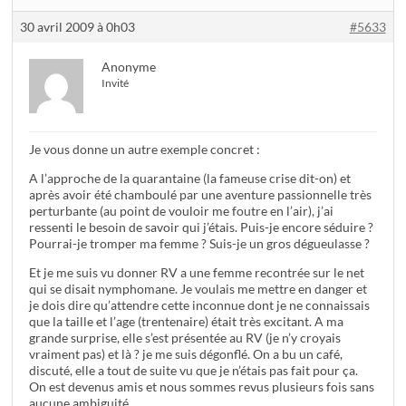
30 avril 2009 à 0h03
#5633
Anonyme
Invité
Je vous donne un autre exemple concret :
A l’approche de la quarantaine (la fameuse crise dit-on) et
après avoir été chamboulé par une aventure passionnelle très
perturbante (au point de vouloir me foutre en l’air), j’ai
ressenti le besoin de savoir qui j’étais. Puis-je encore séduire ?
Pourrai-je tromper ma femme ? Suis-je un gros dégueulasse ?
Et je me suis vu donner RV a une femme recontrée sur le net
qui se disait nymphomane. Je voulais me mettre en danger et
je dois dire qu’attendre cette inconnue dont je ne connaissais
que la taille et l’age (trentenaire) était très excitant. A ma
grande surprise, elle s’est présentée au RV (je n’y croyais
vraiment pas) et là ? je me suis dégonflé. On a bu un café,
discuté, elle a tout de suite vu que je n’étais pas fait pour ça.
On est devenus amis et nous sommes revus plusieurs fois sans
aucune ambiguité.