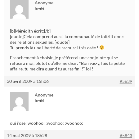
Anonyme
Invité
[b]Mérédith écrit:[/b]
[quote]Cela comprend aussi la communauté de toit/lit donc
des relations sexuelles. [/quote]
Tu prends là une liberté de racourci très osée !
Franchement à choisir, je préférerai une conjointe qui se
refuse à moi, plutot qu’elle me dise : "Bon vas-y, fais ta petite
affaire, tu me dira quand tu auras fini !" lol !
30 avril 2009 à 15h06
#5639
Anonyme
Invité
oui j’ose :woohoo: :woohoo: :woohoo:
14 mai 2009 à 18h28
#5843