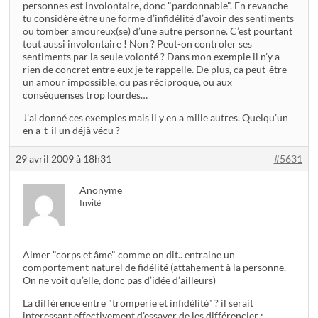
personnes est involontaire, donc "pardonnable". En revanche
tu considère être une forme d’infidélité d’avoir des sentiments
ou tomber amoureux(se) d’une autre personne. C’est pourtant
tout aussi involontaire ! Non ? Peut-on controler ses
sentiments par la seule volonté ? Dans mon exemple il n’y a
rien de concret entre eux je te rappelle. De plus, ca peut-être
un amour impossible, ou pas réciproque, ou aux
conséquenses trop lourdes…
J’ai donné ces exemples mais il y en a mille autres. Quelqu’un
en a-t-il un déjà vécu ?
29 avril 2009 à 18h31
#5631
Anonyme
Invité
Aimer "corps et âme" comme on dit.. entraine un
comportement naturel de fidélité (attahement à la personne.
On ne voit qu’elle, donc pas d’idée d’ailleurs)
La différence entre "tromperie et infidélité" ? il serait
interessant effectivement d’essayer de les différencier :