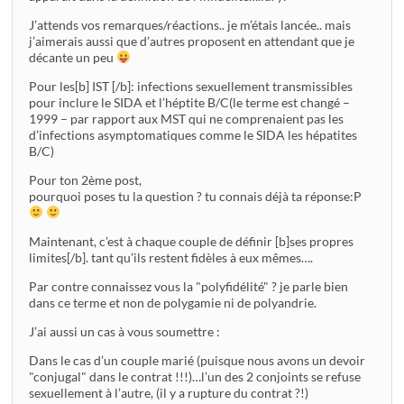
J’attends vos remarques/réactions.. je m’étais lancée.. mais
j’aimerais aussi que d’autres proposent en attendant que je
décante un peu
Pour les[b] IST [/b]: infections sexuellement transmissibles
pour inclure le SIDA et l’héptite B/C(le terme est changé –
1999 – par rapport aux MST qui ne comprenaient pas les
d’infections asymptomatiques comme le SIDA les hépatites
B/C)
Pour ton 2ème post,
pourquoi poses tu la question ? tu connais déjà ta réponse:P
Maintenant, c’est à chaque couple de définir [b]ses propres
limites[/b]. tant qu’ils restent fidèles à eux mêmes….
Par contre connaissez vous la "polyfidélité" ? je parle bien
dans ce terme et non de polygamie ni de polyandrie.
J’ai aussi un cas à vous soumettre :
Dans le cas d’un couple marié (puisque nous avons un devoir
"conjugal" dans le contrat !!!)…l’un des 2 conjoints se refuse
sexuellement à l’autre, (il y a rupture du contrat ?!)