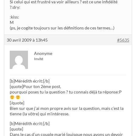
Si celui qui est frustré va voir ailleurs ? est ce une infidéité
?:dry:
:kiss:
M
(ps, je cogite toujours sur les définitions de ces termes…)
30 avril 2009 à 13h45
#5635
Anonyme
Invité
[b]Mérédith écrit:[/b]
[quote]Pour ton 2ème post,
pourquoi poses tu la question ? tu connais déjà ta réponse:P
[/quote]
Bien sur que j’ai mon propre avis sur la question, mais c’est la
tienne (la vôtre) qui m’intéresse.
[b]Mérédith écrit:[/b]
[quote]
Dans le cas d’un couple marié (puisque nous avons un devoir