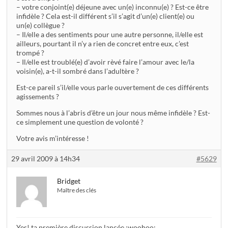
– votre conjoint(e) déjeune avec un(e) inconnu(e) ? Est-ce être
infidèle ? Cela est-il différent s’il s’agit d’un(e) client(e) ou
un(e) collègue ?
– Il/elle a des sentiments pour une autre personne, il/elle est
ailleurs, pourtant il n’y a rien de concret entre eux, c’est
trompé ?
– Il/elle est troublé(e) d’avoir rèvé faire l’amour avec le/la
voisin(e), a-t-il sombré dans l’adultère ?
Est-ce pareil s’il/elle vous parle ouvertement de ces différents
agissements ?
Sommes nous à l’abris d’être un jour nous même infidèle ? Est-
ce simplement une question de volonté ?
Votre avis m’intéresse !
29 avril 2009 à 14h34
#5629
Bridget
Maître des clés
Yes! ta première discussion lancée :woohoo: