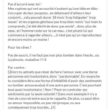
Pas d’accord avec toi !
Mes copines qui ont accouché n’avaient qu’une idée en tête :
s’occuper de leur poupons.. en délaissant d’ailleurs leur
conjoint… cela pouvait durer 18 mois ‘trop fatiguées" trop
lasses" et les organes génitaux pas trop bien remis "oui mais tu
comprends, j’ai été déchirée donc pas envie"…donc plus de
sexe.. et l’homme reste sur le carreau.. c’est plutot lui qui
commence à regarder aileurs…..il n’est pas qu’un reproducteur
et encore moins un moine !
Pour les rêves ?
Pas de soucis, il ne faut pas non plus tomber dans l’excès…ou
la jalousie.. maladive !!!:S
Par contre :
[i]Hors tu admets que réver de faire l’amour avec une tierse
personnes est involontaire, donc "pardonnable". En revanche
tu considère être une forme d’infidélité d’avoir des sentiments
ou tomber amoureux(se) d’une autre personne. C’est pourtant
tout aussi involontaire ! Non ? Peut-on controler ses
sentiments par la seule volonté ? Dans mon exemple il n’y a
rien de concret entre eux je te rappelle. De plus, ca peut-être
un amour impossible, ou pas réciproque, ou aux
conséquenses trop lourdes…[/i]