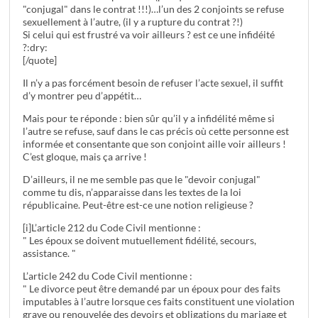
"conjugal" dans le contrat !!!)…l’un des 2 conjoints se refuse
sexuellement à l’autre, (il y a rupture du contrat ?!)
Si celui qui est frustré va voir ailleurs ? est ce une infidéité
?:dry:
[/quote]
Il n’y a pas forcément besoin de refuser l’acte sexuel, il suffit
d’y montrer peu d’appétit…
Mais pour te réponde : bien sûr qu’il y a infidélité même si
l’autre se refuse, sauf dans le cas précis où cette personne est
informée et consentante que son conjoint aille voir ailleurs !
C’est gloque, mais ça arrive !
D’ailleurs, il ne me semble pas que le "devoir conjugal"
comme tu dis, n’apparaisse dans les textes de la loi
républicaine. Peut-être est-ce une notion religieuse ?
[i]L’article 212 du Code Civil mentionne :
" Les époux se doivent mutuellement fidélité, secours,
assistance. "
L’article 242 du Code Civil mentionne :
" Le divorce peut être demandé par un époux pour des faits
imputables à l’autre lorsque ces faits constituent une violation
grave ou renouvelée des devoirs et obligations du mariage et