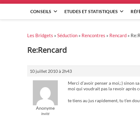
CONSEILS
ETUDES ET STATISTIQUES
RÉF
Les Bridgets
»
Séduction
»
Rencontres
»
Rencard
»
Re:
Re:Rencard
10 juillet 2010 à 2h43
Merci d’avoir penser a moi,:) sinon sa va
moi qui voudrait pas la revoir après ce
te tiens au jus rapidement, tu t’en do
Anonyme
Invité