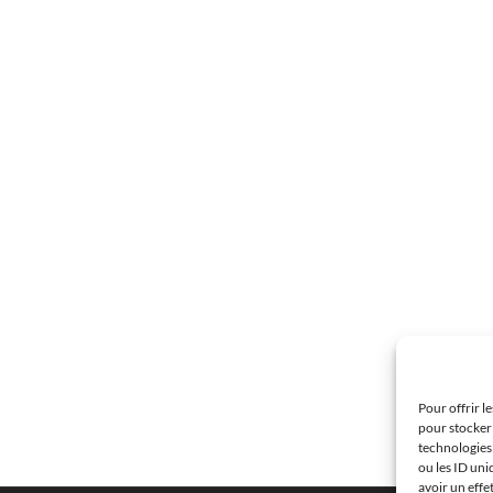
Pour offrir l
pour stocker 
technologies
ou les ID uni
avoir un effe