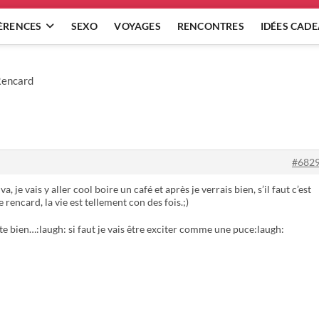
ÈRENCES
SEXO
VOYAGES
RENCONTRES
IDÉES CAD
Rencard
#682
, je vais y aller cool boire un café et après je verrais bien, s’il faut c’est
 rencard, la vie est tellement con des fois.;)
ute bien…:laugh: si faut je vais être exciter comme une puce:laugh: