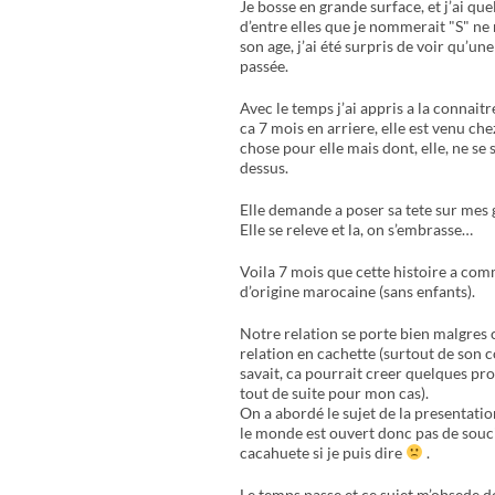
Je bosse en grande surface, et j’ai que
d’entre elles que je nommerait "S" ne
son age, j’ai été surpris de voir qu’un
passée.
Avec le temps j’ai appris a la connaitre
ca 7 mois en arriere, elle est venu c
chose pour elle mais dont, elle, ne se 
dessus.
Elle demande a poser sa tete sur mes g
Elle se releve et la, on s’embrasse…
Voila 7 mois que cette histoire a comme
d’origine marocaine (sans enfants).
Notre relation se porte bien malgres 
relation en cachette (surtout de son 
savait, ca pourrait creer quelques pr
tout de suite pour mon cas).
On a abordé le sujet de la presentatio
le monde est ouvert donc pas de souci
cacahuete si je puis dire
.
Le temps passe et ce sujet m’obsede de 