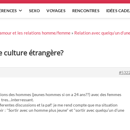
ÈRENCES
SEXO
VOYAGES
RENCONTRES
IDÉES CAD
l’amour et les relations homme/femme
»
Relation avec quelqu’un d’un
e culture étrangère?
#532
lations des hommes (jeunes hommes si on a 24 ans??) avec des femmes
m tres…interressant.
fferentes discussions et la paf! je me rend compte que ma situation
oir : "Sortir avec un homme plus jeune" et "sortir avec quelqu’un d’une