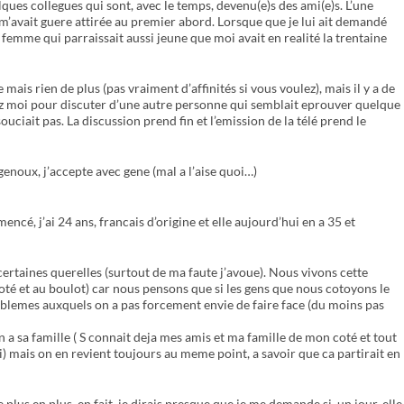
lques collegues qui sont, avec le temps, devenu(e)s des ami(e)s. L’une
 m’avait guere attirée au premier abord. Lorsque que je lui ait demandé
e femme qui parraissait aussi jeune que moi avait en realité la trentaine
 mais rien de plus (pas vraiment d’affinités si vous voulez), mais il y a de
hez moi pour discuter d’une autre personne qui semblait eprouver quelque
souciait pas. La discussion prend fin et l’emission de la télé prend le
enoux, j’accepte avec gene (mal a l’aise quoi…)
ncé, j’ai 24 ans, francais d’origine et elle aujourd’hui en a 35 et
certaines querelles (surtout de ma faute j’avoue). Nous vivons cette
coté et au boulot) car nous pensons que si les gens que nous cotoyons le
oblemes auxquels on a pas forcement envie de faire face (du moins pas
n a sa famille ( S connait deja mes amis et ma famille de mon coté et tout
) mais on en revient toujours au meme point, a savoir que ca partirait en
plus en plus, en fait, je dirais presque que je me demande si, un jour, elle