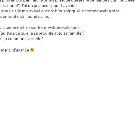
t personne!". J’ai un peu peur pour l’avenir.
roque mais elle m’a avoué encore hier soir qu’elle commencait a etre
 ses amis et mon monde a moi.
e commentaires sur les questions suivantes:
(quitte a ce qu’elle se brouille avec sa famille?)
ir en commun avec elle?
t merci d’avance