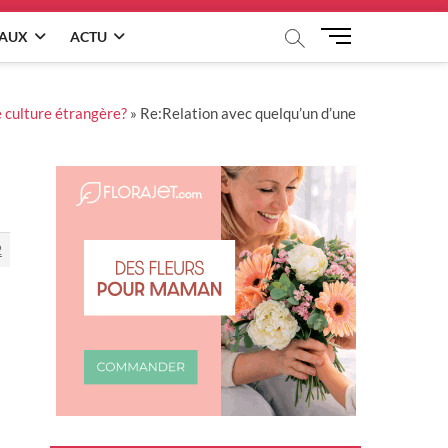
M
EAUX
ACTU
e
n
u
e culture étrangère?
»
Re:Relation avec quelqu’un d’une
B
u
t
t
o
n
2