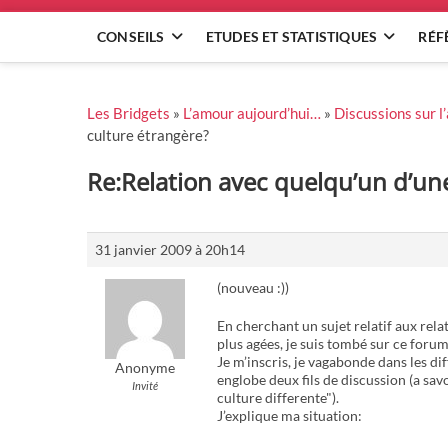
CONSEILS
ETUDES ET STATISTIQUES
RÉF
Les Bridgets
»
L’amour aujourd’hui…
»
Discussions sur 
culture étrangère?
Re:Relation avec quelqu’un d’un
31 janvier 2009 à 20h14
(nouveau :))
En cherchant un sujet relatif aux re
plus agées, je suis tombé sur ce foru
Je m’inscris, je vagabonde dans les di
Anonyme
englobe deux fils de discussion (a sav
Invité
culture differente").
J’explique ma situation: