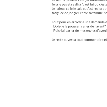
fera le pas et se dira "c’est lui ou c’es
Je l’aime, ca je le sais et c’est recip
fatiguée de jongler entre sa famille,
Tout pour en arriver a une demande d
_Dois-je la pousser a aller de l’avant? 
_Puis-lui parler de mes envies d’aven
Je reste ouvert a tout commentaire e