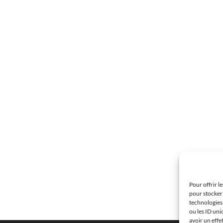
Pour offrir l
pour stocker 
technologies
ou les ID uni
avoir un effe