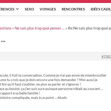
ÈRENCES
SEXO
VOYAGES
RENCONTRES
IDÉES CAD
estions
»
Ne sais plus trop quoi penser …
»
Re:Ne sais plus trop quoi 
 …
#708
 discute, il fuit la conversation. Comme je n’ai pas envie de m’embrouiller
llaume tu crois que je dois encore une fois demander ? Moi aussi je
fini qu’il faut s’oublier, ne plus se parler et s’ignorer !
açe au boulot, ça j’en suis sure puisque personne n’était au courant …
rapport à sa belle famille !
 histoire compliquée, mais à ce point …:blush: