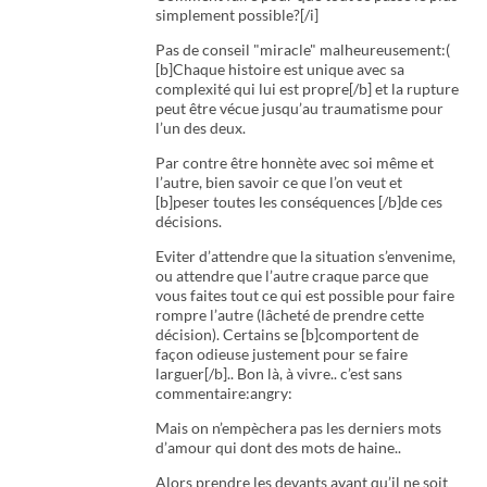
simplement possible?[/i]
Pas de conseil "miracle" malheureusement:(
[b]Chaque histoire est unique avec sa
complexité qui lui est propre[/b] et la rupture
peut être vécue jusqu’au traumatisme pour
l’un des deux.
Par contre être honnète avec soi même et
l’autre, bien savoir ce que l’on veut et
[b]peser toutes les conséquences [/b]de ces
décisions.
Eviter d’attendre que la situation s’envenime,
ou attendre que l’autre craque parce que
vous faites tout ce qui est possible pour faire
rompre l’autre (lâcheté de prendre cette
décision). Certains se [b]comportent de
façon odieuse justement pour se faire
larguer[/b].. Bon là, à vivre.. c’est sans
commentaire:angry:
Mais on n’empèchera pas les derniers mots
d’amour qui dont des mots de haine..
Alors prendre les devants avant qu’il ne soit