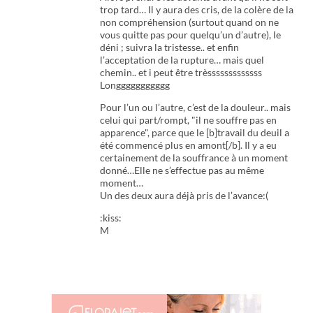
trop tard… Il y aura des cris, de la colère de la
non compréhension (surtout quand on ne
vous quitte pas pour quelqu’un d’autre), le
déni ; suivra la tristesse.. et enfin
l’acceptation de la rupture… mais quel
chemin.. et i peut être trèsssssssssssss
Longgggggggggg
Pour l’un ou l’autre, c’est de la douleur.. mais
celui qui part/rompt, "il ne souffre pas en
apparence", parce que le [b]travail du deuil a
été commencé plus en amont[/b]. Il y a eu
certainement de la souffrance à un moment
donné…Elle ne s’effectue pas au même
moment…
Un des deux aura déjà pris de l’avance:(
:kiss:
M