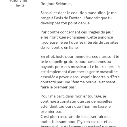
Anonyme
Bonjour Sekhmet,
Invité
Sans aller dans la coalition masculine, je me
range à l’avis de Dexter. Il faudrait que tu
développes ton point de vue.
Par contre concernant ces "règles du jeu",
elles n’ont guère changées. Cette annonce
racoleuse ne sert que les intérets de ces sites
de rencontre en ligne.
En effet, juste pour mémoire, ces sites sont je
te le rappelle gratuits pour ces dames ou
payants pour ces messieurs. Le but recherché
est simplement d’amener la gente masculine
esseulée à payer, dans l’espoir incertain d’être
contacté par une "femme nouvelle et osant
faire le premier pas".
Pour ma part, dans mon entourage, je
continue à constater que ces demoiselles
attendent toujours que l’homme fasse le
premier pas.
C’est plus rassurant de se laisser faire, et
moins blessant pour l’égo en cas de refus.
Aveux d’ailleurs largement partagé par mes