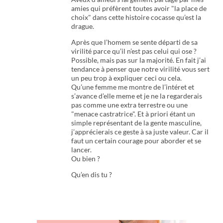
amies qui préfèrent toutes avoir "la place de
choix" dans cette histoire cocasse qu’est la
drague.
Après que l’homem se sente départi de sa
virilité parce qu’il n’est pas celui qui ose ?
Possible, mais pas sur la majorité. En fait j’ai
tendance à penser que notre virilité vous sert
un peu trop à expliquer ceci ou cela.
Qu’une femme me montre de l’intéret et
s’avance d’elle meme et je ne la regarderais
pas comme une extra terrestre ou une
"menace castratrice". Et à priori étant un
simple représentant de la gente masculine,
j’apprécierais ce geste à sa juste valeur. Car il
faut un certain courage pour aborder et se
lancer.
Ou bien ?
Qu’en dis tu ?