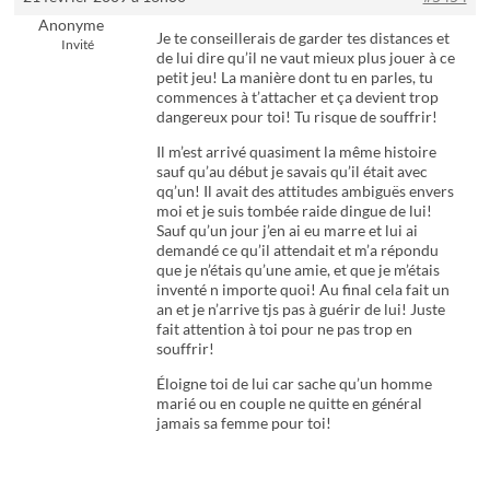
Anonyme
Je te conseillerais de garder tes distances et
Invité
de lui dire qu’il ne vaut mieux plus jouer à ce
petit jeu! La manière dont tu en parles, tu
commences à t’attacher et ça devient trop
dangereux pour toi! Tu risque de souffrir!
Il m’est arrivé quasiment la même histoire
sauf qu’au début je savais qu’il était avec
qq’un! Il avait des attitudes ambiguës envers
moi et je suis tombée raide dingue de lui!
Sauf qu’un jour j’en ai eu marre et lui ai
demandé ce qu’il attendait et m’a répondu
que je n’étais qu’une amie, et que je m’étais
inventé n importe quoi! Au final cela fait un
an et je n’arrive tjs pas à guérir de lui! Juste
fait attention à toi pour ne pas trop en
souffrir!
Éloigne toi de lui car sache qu’un homme
marié ou en couple ne quitte en général
jamais sa femme pour toi!