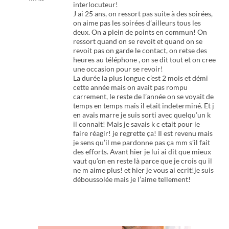
interlocuteur!
J ai 25 ans, on ressort pas suite à des soirées,
on aime pas les soirées d’ailleurs tous les
deux. On a plein de points en commun! On
ressort quand on se revoit et quand on se
revoit pas on garde le contact, on retse des
heures au téléphone , on se dit tout et on cree
une occasion pour se revoir!
La durée la plus longue c’est 2 mois et démi
cette année mais on avait pas rompu
carrement, le reste de l’année on se voyait de
temps en temps mais il etait indeterminé. Et j
en avais marre je suis sorti avec quelqu’un k
il connait! Mais je savais k c etait pour le
faire réagir! je regrette ça! Il est revenu mais
je sens qu’il me pardonne pas ça mm s’il fait
des efforts. Avant hier je lui ai dit que mieux
vaut qu’on en reste là parce que je crois qu il
ne m aime plus! et hier je vous ai ecrit!je suis
déboussolée mais je l’aime tellement!