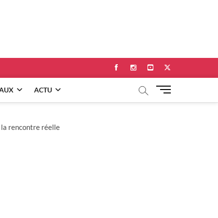
Facebook
Instagram
Youtube
Twitter
M
EAUX
ACTU
e
n
u
 la rencontre réelle
B
u
t
t
o
n