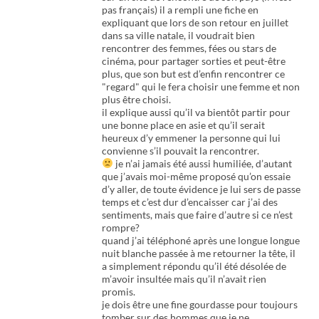
pas français) il a rempli une fiche en
expliquant que lors de son retour en juillet
dans sa ville natale, il voudrait bien
rencontrer des femmes, fées ou stars de
cinéma, pour partager sorties et peut-être
plus, que son but est d’enfin rencontrer ce
"regard" qui le fera choisir une femme et non
plus être choisi.
il explique aussi qu’il va bientôt partir pour
une bonne place en asie et qu’il serait
heureux d’y emmener la personne qui lui
convienne s’il pouvait la rencontrer.
je n’ai jamais été aussi humiliée, d’autant
que j’avais moi-même proposé qu’on essaie
d’y aller, de toute évidence je lui sers de passe
temps et c’est dur d’encaisser car j’ai des
sentiments, mais que faire d’autre si ce n’est
rompre?
quand j’ai téléphoné après une longue longue
nuit blanche passée à me retourner la tête, il
a simplement répondu qu’il été désolée de
m’avoir insultée mais qu’il n’avait rien
promis.
je dois être une fine gourdasse pour toujours
tomber sur des hommes que je ne