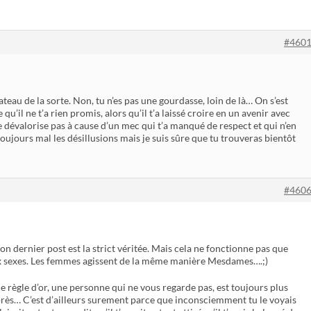
#460
bateau de la sorte. Non, tu n’es pas une gourdasse, loin de là… On s’est
 qu’il ne t’a rien promis, alors qu’il t’a laissé croire en un avenir avec
te dévalorise pas à cause d’un mec qui t’a manqué de respect et qui n’en
t toujours mal les désillusions mais je suis sûre que tu trouveras bientôt
#460
on dernier post est la strict véritée. Mais cela ne fonctionne pas que
x sexes. Les femmes agissent de la même manière Mesdames….;)
ne règle d’or, une personne qui ne vous regarde pas, est toujours plus
après… C’est d’ailleurs surement parce que inconsciemment tu le voyais