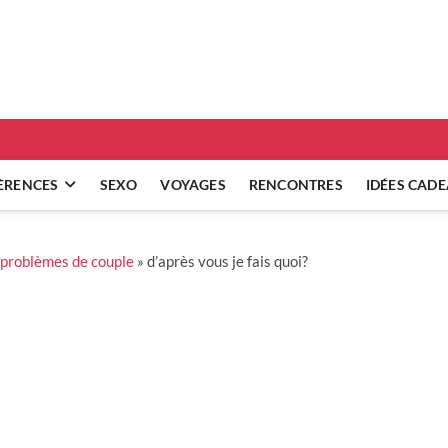
ridgets
 RÉFLEXIONS SUR NOS RELATIONS
ÈRENCES
SEXO
VOYAGES
RENCONTRES
IDÉES CAD
 problèmes de couple
»
d’après vous je fais quoi?