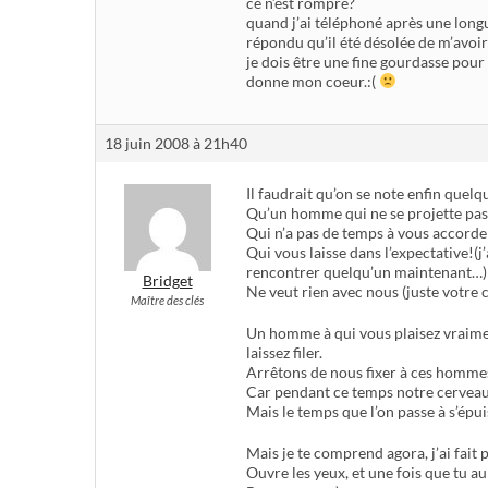
ce n’est rompre?
quand j’ai téléphoné après une longu
répondu qu’il été désolée de m’avoir 
je dois être une fine gourdasse pou
donne mon coeur.:(
18 juin 2008 à 21h40
Il faudrait qu’on se note enfin quelq
Qu’un homme qui ne se projette pa
Qui n’a pas de temps à vous accorde
Qui vous laisse dans l’expectative!(j
rencontrer quelqu’un maintenant…)
Bridget
Ne veut rien avec nous (juste votr
Maître des clés
Un homme à qui vous plaisez vraiment
laissez filer.
Arrêtons de nous fixer à ces hommes
Car pendant ce temps notre cerveau n’
Mais le temps que l’on passe à s’épui
Mais je te comprend agora, j’ai fait p
Ouvre les yeux, et une fois que tu a