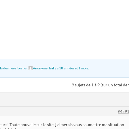
 la dernière fois par
Anonyme
, le
il y a 18 années et 1 mois
.
9 sujets de 1 à 9 (sur un total de 
#459
rs! Toute nouvelle sur le site, j’aimerais vous soumettre ma situation