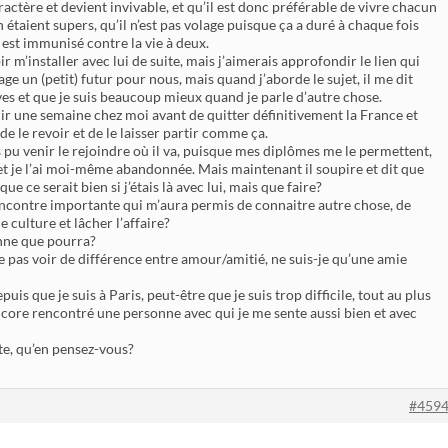
actère et devient invivable, et qu’il est donc préférable de vivre chacun
n étaient supers, qu’il n’est pas volage puisque ça a duré à chaque fois
 est immunisé contre la vie à deux.
ir m’installer avec lui de suite, mais j’aimerais approfondir le lien qui
sage un (petit) futur pour nous, mais quand j’aborde le sujet, il me dit
es et que je suis beaucoup mieux quand je parle d’autre chose.
 venir une semaine chez moi avant de quitter définitivement la France et
de le revoir et de le laisser partir comme ça.
s pu venir le rejoindre où il va, puisque mes diplômes me le permettent,
ée et je l’ai moi-même abandonnée. Mais maintenant il soupire et dit que
e ce serait bien si j’étais là avec lui, mais que faire?
ncontre importante qui m’aura permis de connaitre autre chose, de
 culture et lâcher l’affaire?
enne que pourra?
 ne pas voir de différence entre amour/amitié, ne suis-je qu’une amie
puis que je suis à Paris, peut-être que je suis trop difficile, tout au plus
 encore rencontré une personne avec qui je me sente aussi bien et avec
te, qu’en pensez-vous?
#459