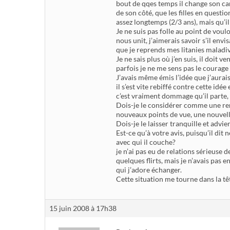
bout de qqes temps il change son car
de son côté, que les filles en questio
assez longtemps (2/3 ans), mais qu’il
Je ne suis pas folle au point de voulo
nous unit, j’aimerais savoir s’il envi
que je reprends mes litanies maladiv
Je ne sais plus où j’en suis, il doit
parfois je ne me sens pas le courage 
J’avais même émis l’idée que j’aurai
il s’est vite rebiffé contre cette id
c’est vraiment dommage qu’il parte, qu
Dois-je le considérer comme une re
nouveaux points de vue, une nouvelle
Dois-je le laisser tranquille et advi
Est-ce qu’à votre avis, puisqu’il dit
avec qui il couche?
je n’ai pas eu de relations sérieuse de
quelques flirts, mais je n’avais pas
qui j’adore échanger.
Cette situation me tourne dans la tê
15 juin 2008 à 17h38