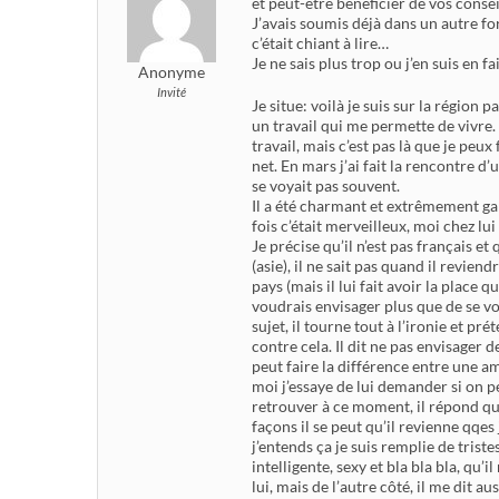
et peut-être bénéficier de vos consei
J’avais soumis déjà dans un autre 
c’était chiant à lire…
Je ne sais plus trop ou j’en suis en fa
Anonyme
Invité
Je situe: voilà je suis sur la région 
un travail qui me permette de vivre. 
travail, mais c’est pas là que je peu
net. En mars j’ai fait la rencontre 
se voyait pas souvent.
Il a été charmant et extrêmement gala
fois c’était merveilleux, moi chez 
Je précise qu’il n’est pas français et 
(asie), il ne sait pas quand il revie
pays (mais il lui fait avoir la place q
voudrais envisager plus que de se vo
sujet, il tourne tout à l’ironie et pré
contre cela. Il dit ne pas envisager 
peut faire la différence entre une a
moi j’essaye de lui demander si on pe
retrouver à ce moment, il répond qu’
façons il se peut qu’il revienne qq
j’entends ça je suis remplie de triste
intelligente, sexy et bla bla bla, q
lui, mais de l’autre côté, il me dit 