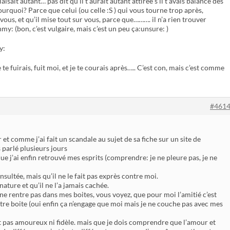
laisait autant… pas dit qu’il t’aurait autant attirée s’il t’avais balancé des
rquoi? Parce que celui (ou celle :S ) qui vous tourne trop après,
 vous, et qu’il mise tout sur vous, parce que………. il n’a rien trouver
hmy: (bon, c’est vulgaire, mais c’est un peu ça:unsure: )
y:
te fuirais, fuit moi, et je te courais après….. C’est con, mais c’est comme
#461
 et comme j’ai fait un scandale au sujet de sa fiche sur un site de
 parlé plusieurs jours
 que j’ai enfin retrouvé mes esprits (comprendre: je ne pleure pas, je ne
 insultée, mais qu’il ne le fait pas exprès contre moi.
ature et qu’il ne l’a jamais cachée.
il ne rentre pas dans mes boites, vous voyez, que pour moi l’amitié c’est
tre boite (oui enfin ça n’engage que moi mais je ne couche pas avec mes
est pas amoureux ni fidèle. mais que je dois comprendre que l’amour et