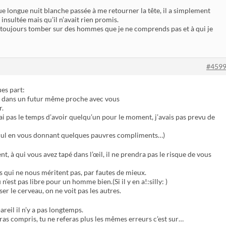
e longue nuit blanche passée à me retourner la tête, il a simplement
insultée mais qu’il n’avait rien promis.
r toujours tomber sur des hommes que je ne comprends pas et à qui je
#459
ues part:
s dans un futur même proche avec vous
r.
’ai pas le temps d’avoir quelqu’un pour le moment, j’avais pas prevu de
e cul en vous donnant quelques pauvres compliments…)
, à qui vous avez tapé dans l’œil, il ne prendra pas le risque de vous
 qui ne nous méritent pas, par fautes de mieux.
est pas libre pour un homme bien.(Si il y en a!:silly: )
ser le cerveau, on ne voit pas les autres.
areil il n’y a pas longtemps.
uras compris, tu ne referas plus les mêmes erreurs c’est sur…