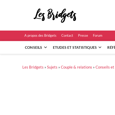
Skip
to
Les B
content
RÉFÉRENCES ET
A propos des Bridgets
Contact
Presse
Forum
CONSEILS
ETUDES ET STATISTIQUES
RÉF
Les Bridgets
»
Sujets
»
Couple & relations
»
Conseils et