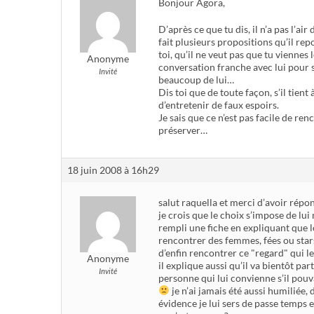
Bonjour Agora,
D’après ce que tu dis, il n’a pas l’air 
fait plusieurs propositions qu’il rep
toi, qu’il ne veut pas que tu viennes 
Anonyme
conversation franche avec lui pour sa
Invité
beaucoup de lui…
Dis toi que de toute façon, s’il tient 
d’entretenir de faux espoirs.
Je sais que ce n’est pas facile de re
préserver…
18 juin 2008 à 16h29
salut raquella et merci d’avoir répo
je crois que le choix s’impose de lui 
rempli une fiche en expliquant que lor
rencontrer des femmes, fées ou stars
d’enfin rencontrer ce "regard" qui le
Anonyme
il explique aussi qu’il va bientôt pa
Invité
personne qui lui convienne s’il pouva
je n’ai jamais été aussi humiliée,
évidence je lui sers de passe temps et