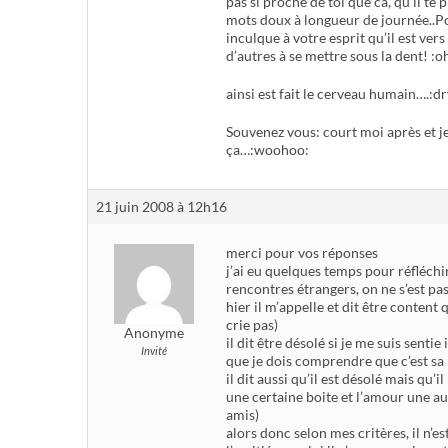
pas si proche de toi que ca, qu’il te p
mots doux à longueur de journée..Pou
inculque à votre esprit qu’il est vers
d’autres à se mettre sous la dent! :o
ainsi est fait le cerveau humain….:dr
Souvenez vous: court moi après et je 
ça…:woohoo:
21 juin 2008 à 12h16
merci pour vos réponses
j’ai eu quelques temps pour réfléchir
rencontres étrangers, on ne s’est pas
hier il m’appelle et dit être content
crie pas)
Anonyme
il dit être désolé si je me suis sentie
Invité
que je dois comprendre que c’est sa n
il dit aussi qu’il est désolé mais qu’
une certaine boite et l’amour une au
amis)
alors donc selon mes critères, il n’