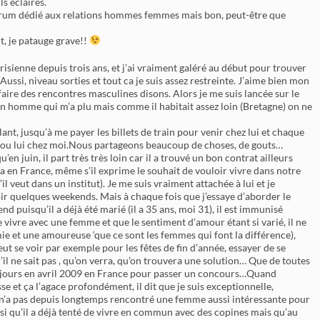
ls éclairés.
forum dédié aux relations hommes femmes mais bon, peut-être que
it, je patauge grave!!
parisienne depuis trois ans, et j’ai vraiment galéré au début pour trouver
Aussi, niveau sorties et tout ca je suis assez restreinte. J’aime bien mon
x faire des rencontres masculines disons. Alors je me suis lancée sur le
d’un homme qui m’a plu mais comme il habitait assez loin (Bretagne) on ne
nt, jusqu’à me payer les billets de train pour venir chez lui et chaque
lui ou lui chez moi.Nous partageons beaucoup de choses, de gouts…
qu’en juin, il part très très loin car il a trouvé un bon contrat ailleurs
ndra en France, même s’il exprime le souhait de vouloir vivre dans notre
u’il veut dans un institut). Je me suis vraiment attachée à lui et je
ir quelques weekends. Mais à chaque fois que j’essaye d’aborder le
tend puisqu’il a déjà été marié (il a 35 ans, moi 31), il est immunisé
de vivre avec une femme et que le sentiment d’amour étant si varié, il ne
mie et une amoureuse ‘que ce sont les femmes qui font la différence),
ut se voir par exemple pour les fêtes de fin d’année, essayer de se
il ne sait pas , qu’on verra, qu’on trouvera une solution… Que de toutes
es jours en avril 2009 en France pour passer un concours…Quand
sse et ça l’agace profondément, il dit que je suis exceptionnelle,
u’il n’a pas depuis longtemps rencontré une femme aussi intéressante pour
aussi qu’il a déjà tenté de vivre en commun avec des copines mais qu’au