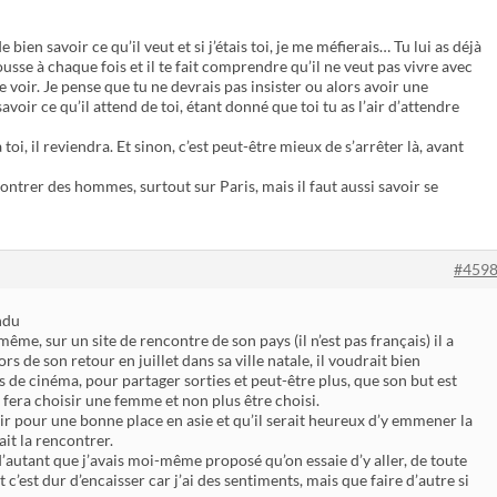
de bien savoir ce qu’il veut et si j’étais toi, je me méfierais… Tu lui as déjà
ousse à chaque fois et il te fait comprendre qu’il ne veut pas vivre avec
le voir. Je pense que tu ne devrais pas insister ou alors avoir une
voir ce qu’il attend de toi, étant donné que toi tu as l’air d’attendre
à toi, il reviendra. Et sinon, c’est peut-être mieux de s’arrêter là, avant
ncontrer des hommes, surtout sur Paris, mais il faut aussi savoir se
#459
ndu
même, sur un site de rencontre de son pays (il n’est pas français) il a
s de son retour en juillet dans sa ville natale, il voudrait bien
 de cinéma, pour partager sorties et peut-être plus, que son but est
 fera choisir une femme et non plus être choisi.
rtir pour une bonne place en asie et qu’il serait heureux d’y emmener la
it la rencontrer.
 d’autant que j’avais moi-même proposé qu’on essaie d’y aller, de toute
 c’est dur d’encaisser car j’ai des sentiments, mais que faire d’autre si