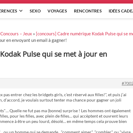
ÈRENCES
SEXO
VOYAGES
RENCONTRES
IDÉES CAD
»
Concours – Jeux
»
[concours] Cadre numérique Kodak Pulse qui se me
our en envoyant un email à gagner!
odak Pulse qui se met à jour en
#700
pas entrer chez les bridgets girls, c’est réservé aux filles!", et puis j’ai
 d’accord, je voulais surtout tenter ma chance pour gagner un joli
idgets"… Quelle ne fut pas ma (bonne) surprise ! Les hommes ont également
filles, pour les filles, avec plein de filles… qui accèptent et ouvrent leurs
ommence à être un peu lourd, désolé… en même temps cela prouve bien
te :"…ou un homme qui se demande , "comment aimer" ,"combler" ou "vivre