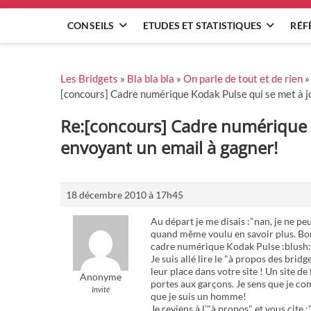
CONSEILS
ETUDES ET STATISTIQUES
RÉF
Les Bridgets
»
Bla bla bla
»
On parle de tout et de rien
[concours] Cadre numérique Kodak Pulse qui se met à j
Re:[concours] Cadre numérique K
envoyant un email à gagner!
18 décembre 2010 à 17h45
Au départ je me disais :"nan, je ne peux 
quand même voulu en savoir plus. Bon,
cadre numérique Kodak Pulse :blush:
Je suis allé lire le "à propos des br
leur place dans votre site ! Un site de 
Anonyme
portes aux garçons. Je sens que je c
Invité
que je suis un homme!
Je reviens à l’"à propos" et vous ci