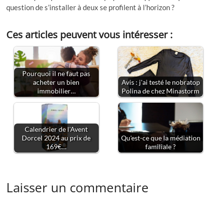
question de s’installer à deux se profilent à l’horizon ?
Ces articles peuvent vous intéresser :
Pourquoi il ne faut pas
acheter un bien
Avis : j'ai testé le nobratop
immobilier…
Polina de chez Minastorm
Calendrier de l'Avent
Dorcel 2024 au prix de
Qu'est-ce que la médiation
169€…
familiale ?
Laisser un commentaire