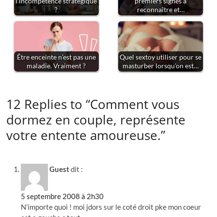
l'incompétence stratégique
premiers signes à
?
reconnaître et…
Être enceinte n’est pas une
Quel sextoy utiliser pour se
maladie. Vraiment ?
masturber lorsqu'on est…
12 Replies to “Comment vous
dormez en couple, représente
votre entente amoureuse.”
Guest
dit :
5 septembre 2008 à 2h30
N’importe quoi ! moi jdors sur le coté droit pke mon coeur