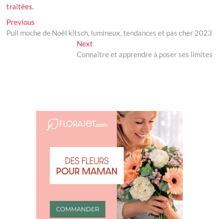
traitées
.
Navigation
Previous
Previous
post:
Pull moche de Noël kitsch, lumineux, tendances et pas cher 2023
de
Next
Next
l’article
post:
Connaître et apprendre à poser ses limites