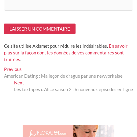
Ce site utilise Akismet pour réduire les indésirables.
En savoir
plus sur la façon dont les données de vos commentaires sont
traitées
.
Navigation
Previous
Previous
post:
American Dating : Ma leçon de drague par une newyorkaise
de
Next
Next
l’article
post:
Les textapes d’Alice saison 2 : 6 nouveaux épisodes en ligne