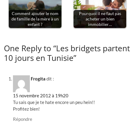
Comment ajouter le nom
Pourquoi il ne faut pas
de famille de la mère à un
acheter un bien
enfant ?
immobilier…
One Reply to “Les bridgets partent
10 jours en Tunisie”
Frogita
dit :
15 novembre 2012 à 19h20
Tu sais que je te hate encore un peu hein!!
Profitez bien!
Répondre