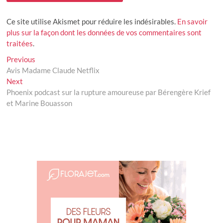
Ce site utilise Akismet pour réduire les indésirables.
En savoir
plus sur la façon dont les données de vos commentaires sont
traitées
.
Navigation
Previous
Previous
post:
Avis Madame Claude Netflix
de
Next
Next
l’article
post:
Phoenix podcast sur la rupture amoureuse par Bérengère Krief
et Marine Bouasson