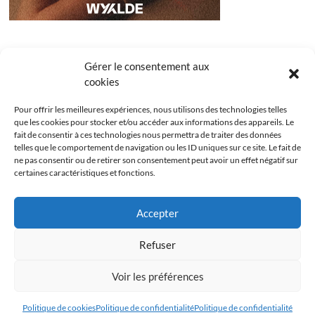
Gérer le consentement aux
cookies
Pour offrir les meilleures expériences, nous utilisons des technologies telles
que les cookies pour stocker et/ou accéder aux informations des appareils. Le
fait de consentir à ces technologies nous permettra de traiter des données
telles que le comportement de navigation ou les ID uniques sur ce site. Le fait de
ne pas consentir ou de retirer son consentement peut avoir un effet négatif sur
certaines caractéristiques et fonctions.
Facebook
Instagram
Youtube
Twitter
Accepter
Politique de confidentialité
Mentions légales
Refuser
Politique de cookies (UE)
Voir les préférences
Les Bridgets
| Designed by:
Theme Freesia
|
WordPress
| © Copyright All right
reserved
Politique de cookies
Politique de confidentialité
Politique de confidentialité