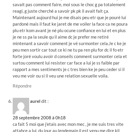
savait pas comment faire, moi sous le choc g pa totalement
reagi, g juste cherché a savoir pk pk il avait fait ça.
Maintenant aujourd hui je me disais peu etr que je pouré lui
pardoné mais il faut ke jaret de me voiler la face ca ne poura
plu etr kom avant je né plu ocune confiance en lui et en plus
je ne ss pa la seule qu il aime dc je prefer me retiré
mintenant a savoir comment je vé surmonter cela.Je c ke je
peu men sortir car tout ce ki ne tu pa ren plu for dc il fo etr
forte joré voulu avoir d conseils comment surmonter cela et
surtou comment lui resister car face a lui je ss faible par
rapport a mes sentiments je c tres bien ke je peu ceder si il
veu me voir ou si il veu une relation sexuelle voila.
Répondre
aurel
dit :
28 septembre 2008 à 0h18
ca fait 5 moi que j’etais avec mon mec , je me suis tres vite
attahce a lui. du jour au lendemain il est venu me dire kil