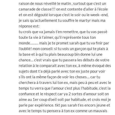
raison de nous réveillé le matin , surtout que c’est un
camarade de classe!!! on est contente d’aller à l’école
et on est dégouté lorsque c’est le soir ou le week- end,
je sais qu’actuellement tu souffre le martyr mais ma
réponse est:
tu crois que va jamais t’en remettre, que tu vas passé
toute ta vie à l’aimer, qu’il représente tous ton
monde……… mais je te promet sarah que tu va finir par
l’oublié! mon conseil: si tu vois un garçon qui te plais à
la base et à qui tu plais beaucoup bin donne lui une
chance… c’est vrais que tu passera les débuts de votre
relation à le comparait avec ton ex, à même évoqué des
sujets dont t’a déjà parlé avec ton ex juste pour voir
s’ils ont la même façon de voir les choses… car tu
cherchera à travers lui ton ex, mais peu à peu et avec le
temps tu verra que l’amour c’est plus l’habitude, c’est la
confiance et le réspect car ya 2 sortes d’amour soit on
aime au 1er coup d’oeil soit par habitude, et crois moi je
parle par expérience. tkt pas sarah t’es encors jeune et
avec le temps tu pensera à ton ex comme un mauvais