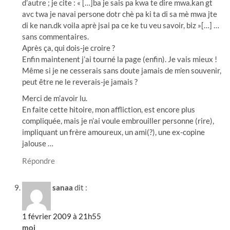
d’autre ; je cite : « […]ba je sais pa kwa te dire mwa.kan gt
avc twa je navai persone dotr chè pa ki ta di sa mè mwa jte
di ke nan.dk voila aprè jsai pa ce ke tu veu savoir, biz »[…] …
sans commentaires.
Après ça, qui dois-je croire ?
Enfin maintenent j’ai tourné la page (enfin). Je vais mieux !
Même si je ne cesserais sans doute jamais de m’en souvenir,
peut être ne le reverais-je jamais ?
Merci de m’avoir lu.
En faite cette hitoire, mon affliction, est encore plus
compliquée, mais je n’ai voule embrouiller personne (rire),
impliquant un frère amoureux, un ami(?), une ex-copine
jalouse …
Répondre
sanaa
dit :
1 février 2009 à 21h55
moi