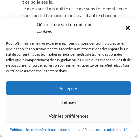
t es po la seule..
le mien aussi ma quitte et je me sens tellement seule
sans lui de tte manière on a pas d autre choix on
saccroche a cet espoir c tout bonne chance a toi et a
Gérer le consentement aux
toute celle qui partage la même chose…
cookies
Répondre
Pour offrir les meilleures expériences, nous utilisons des technologies telles
que les cookies pour stocker et/ou accéder aux informations des appareils. Le
fait de consentir à ces technologies nous permettra de traiter des données
oro
dit :
telles que le comportement de navigation ou les ID uniques sur ce site. Le fait de
ne pas consentir ou de retirer son consentement peut avoir un effet négatif sur
certaines caractéristiques et fonctions.
24 juillet 2011 à 2h44
LA GRANDEUR D’UNE PERSONNE S4EST DE
SURMONTER UNE DECEPTION
Accepter
Répondre
Refuser
salma 21b
dit :
Voir les préférences
16 juin 2010 à 9h50
Politique de cookies
Politique de confidentialité
Politique de confidentialité
reponse a deprimé