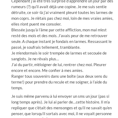
Cependant j’ai été très surprise d’apprendre un jour par des
rumeurs (?) qu’il avait déjà une copine. Je me suis sentie
détruite, ce soir-là j’ai vraiment pleuré toutes les larmes de
mon coprs. Je n’étais pas chez moi, loin de mes vraies amies,
elles n’ont puent me consoler.
Blessée jusqu’à l’âme par cette affliction, mon mal m’est
resté des mois et des mois. J’avais peur de me retrouver
seule. A chaque instant je fondais en larmes. Ressassant le
passé, je soufrais tellement, tramblante.
Je m’endormais le soir trempée de larmes et secouée de
sanglots. Je ne rêvais plus…
J’ai du partir, m’éloigner de lui, rentrer chez moi. Pleurer
encore et encore. Me confier à mes amies.
Ranger tous souvenirs dans une boîte (aux deux sens du
terme!) pour prendre du recule et me soigner, à l’aide du
temps.
Je suis même parvenu à lui envoyer un sms un jour (pas si
long temps après). Je lui ai parler de…cette histoire. Il m’a
repliquer que c’était des mensonges et qu’il ne savait qu’en
penser, que lorsqu’il sortais avec moi, il ne voyait personne