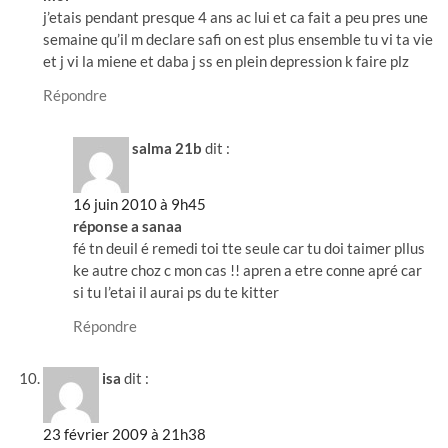
j’etais pendant presque 4 ans ac lui et ca fait a peu pres une
semaine qu’il m declare safi on est plus ensemble tu vi ta vie
et j vi la miene et daba j ss en plein depression k faire plz
Répondre
salma 21b
dit :
16 juin 2010 à 9h45
réponse a sanaa
fé tn deuil é remedi toi tte seule car tu doi taimer pllus
ke autre choz c mon cas !! apren a etre conne apré car
si tu l’etai il aurai ps du te kitter
Répondre
isa
dit :
23 février 2009 à 21h38