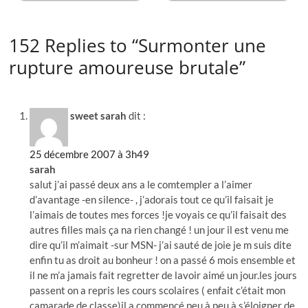
152 Replies to “Surmonter une
rupture amoureuse brutale”
sweet sarah
dit :
25 décembre 2007 à 3h49
sarah
salut j’ai passé deux ans a le comtempler a l’aimer
d’avantage -en silence- , j’adorais tout ce qu’il faisait je
l’aimais de toutes mes forces !je voyais ce qu’il faisait des
autres filles mais ça na rien changé ! un jour il est venu me
dire qu’il m’aimait -sur MSN- j’ai sauté de joie je m suis dite
enfin tu as droit au bonheur ! on a passé 6 mois ensemble et
il ne m’a jamais fait regretter de lavoir aimé un jour.les jours
passent on a repris les cours scolaires ( enfait c’était mon
camarade de classe)il a commencé peu à peu à s’éloigner de