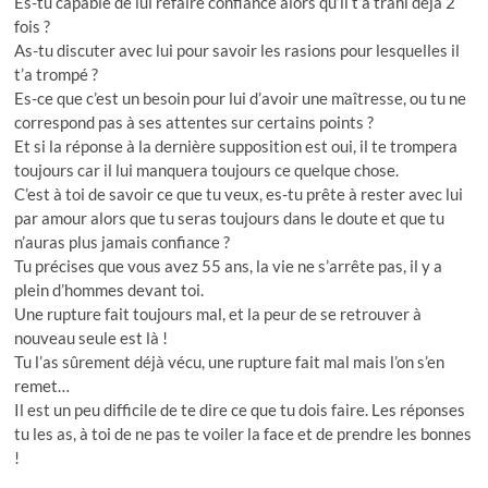
Es-tu capable de lui refaire confiance alors qu’il t’a trahi déjà 2
fois ?
As-tu discuter avec lui pour savoir les rasions pour lesquelles il
t’a trompé ?
Es-ce que c’est un besoin pour lui d’avoir une maîtresse, ou tu ne
correspond pas à ses attentes sur certains points ?
Et si la réponse à la dernière supposition est oui, il te trompera
toujours car il lui manquera toujours ce quelque chose.
C’est à toi de savoir ce que tu veux, es-tu prête à rester avec lui
par amour alors que tu seras toujours dans le doute et que tu
n’auras plus jamais confiance ?
Tu précises que vous avez 55 ans, la vie ne s’arrête pas, il y a
plein d’hommes devant toi.
Une rupture fait toujours mal, et la peur de se retrouver à
nouveau seule est là !
Tu l’as sûrement déjà vécu, une rupture fait mal mais l’on s’en
remet…
Il est un peu difficile de te dire ce que tu dois faire. Les réponses
tu les as, à toi de ne pas te voiler la face et de prendre les bonnes
!