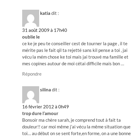
katia
dit :
31 août 2009 à 17h40
oublie le
ce ke je peu te conseiller cest de tourner la page , il te
mérite pas le fait qil ta rejetté sans kil pense a toi , jai
vécu la mém chose ke toi mais jai trouvé ma famille et
mes copines autour de moi cétai difficile mais bon …
Répondre
silina
dit :
16 février 2012 à 0h49
trop dure l’amour
Bonsoir ma chère sarah, je comprend tout à fait ta
douleur!! car moi même j’ai vécu la même situation que
toi… au début on se sent forte,en forme, on a une bonne