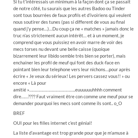
Si tu t’intéressais un minimum à la façon dont ça se passait
de notre côté, tu saurais que les autres Badoo ou Tinder
sont tous bourrées de faux profils et d’ivoiriens qui veulent
nous soutirer des tunes (pas si different de vous au final
quand j’y pense…)…Du coup ça ne « matches » jamais donc le
truc n’as strictement aucun intérêt… et à un moment, je
comprend que vous puissiez en avoir marre de voir des
mecs torses nu devant une belle caisse (quoique
bizarrement leur libido semble très bien se porter), mais
enchainer les profil de meuf qui font des duck-face en
pointant bien leur telephone vers leur nichons…pour après
écrire « Je veux du sérieux! Les pervers cassez vous!! » ou
encore « Là pour
amitié »…………………………………..euuuuuuhhhh comment
dire……???? Faut vraiment être con comme une meuf pour se
demander pourquoi les mecs sont comme ils sont.. o_O
BREF
OUI pour les filles internet c’est génial!
La liste d’avantage est trop grande pour que je m’amuse à