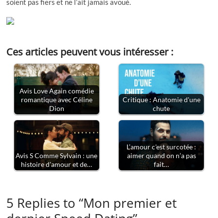
soient pas fiers et ne l’ait jamais avoué.
Ces articles peuvent vous intéresser :
Avis Love Again comédie
romantique avec Céline
Critique : Anatomie d'une
Dion
chute
L’amour c'est surcotée :
Avis S Comme Sylvain : une
aimer quand on n’a pas
histoire d'amour et de…
fait…
5 Replies to “Mon premier et