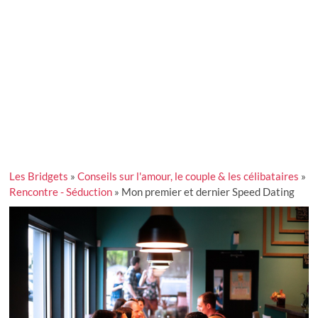
Les Bridgets
»
Conseils sur l'amour, le couple & les célibataires
»
Rencontre - Séduction
»
Mon premier et dernier Speed Dating