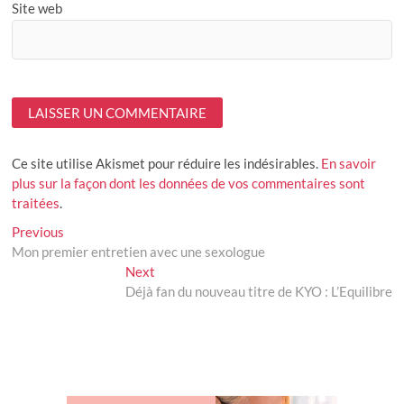
Site web
Ce site utilise Akismet pour réduire les indésirables.
En savoir
plus sur la façon dont les données de vos commentaires sont
traitées
.
Navigation
Previous
Previous
post:
Mon premier entretien avec une sexologue
de
Next
Next
l’article
post:
Déjà fan du nouveau titre de KYO : L’Equilibre