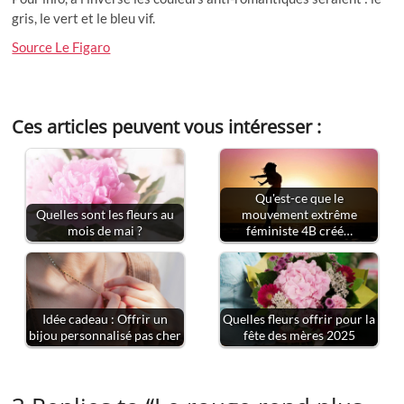
gris, le vert et le bleu vif.
Source Le Figaro
Ces articles peuvent vous intéresser :
Qu'est-ce que le
Quelles sont les fleurs au
mouvement extrême
mois de mai ?
féministe 4B créé…
Idée cadeau : Offrir un
Quelles fleurs offrir pour la
bijou personnalisé pas cher
fête des mères 2025