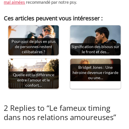
mal aimées
recommandé par notre psy.
Ces articles peuvent vous intéresser :
Pourquoi de plus en plus
de personnes restent
Signification des bisous sur
célibataires ?
le front et des…
Bridget Jones : Une
héroïne devenue ringarde
Quelle est la différence
ou une…
entre l’amour et le
confort…
2 Replies to “Le fameux timing
dans nos relations amoureuses”