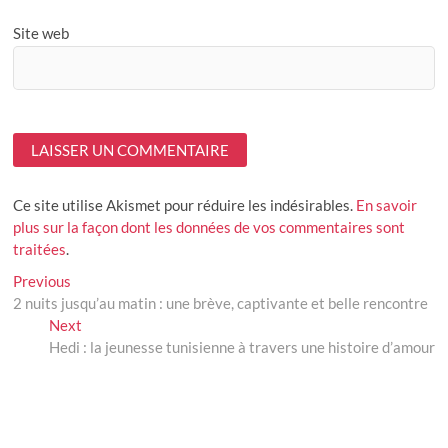
Site web
Ce site utilise Akismet pour réduire les indésirables.
En savoir
plus sur la façon dont les données de vos commentaires sont
traitées
.
Navigation
Previous
Previous
post:
2 nuits jusqu’au matin : une brève, captivante et belle rencontre
de
Next
Next
l’article
post:
Hedi : la jeunesse tunisienne à travers une histoire d’amour