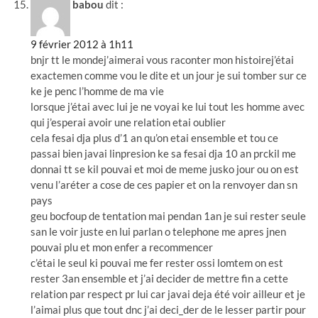
babou
dit :
9 février 2012 à 1h11
bnjr tt le mondej’aimerai vous raconter mon histoirej’étai
exactemen comme vou le dite et un jour je sui tomber sur ce
ke je penc l’homme de ma vie
lorsque j’étai avec lui je ne voyai ke lui tout les homme avec
qui j’esperai avoir une relation etai oublier
cela fesai dja plus d’1 an qu’on etai ensemble et tou ce
passai bien javai linpresion ke sa fesai dja 10 an prckil me
donnai tt se kil pouvai et moi de meme jusko jour ou on est
venu l’aréter a cose de ces papier et on la renvoyer dan sn
pays
geu bocfoup de tentation mai pendan 1an je sui rester seule
san le voir juste en lui parlan o telephone me apres jnen
pouvai plu et mon enfer a recommencer
c’étai le seul ki pouvai me fer rester ossi lomtem on est
rester 3an ensemble et j’ai decider de mettre fin a cette
relation par respect pr lui car javai deja été voir ailleur et je
l’aimai plus que tout dnc j’ai deci_der de le lesser partir pour