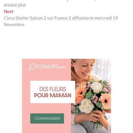
de
encore plus
l’article
Next
Next
post:
Clara Sheller Saison 2 sur France 2 diffusion le mercredi 19
Novembre