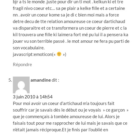
bjr a ts le monde .juste pour dir un ti mot . kelkun ki et tre
fragil nivo coeur etc… sa pe plair a kelke fille et a certaine
nn . avoir un coeur kome sa je di c bien moi mais a force
detre decu de tte relation amoureuse ce coeur dartichaud
va disparaitre et ce transformera un coeur de pierre et c la
kil trouvera une fille ki laimera fort mé pu lui il a pensera ka
jouer vu son terrible passé . le mot amour ne fera pu parti de
son vocabulaire.
javascript:emoticon(«
»)
Répondre
amandine
dit :
3 juin 2010 à 14h54
Pour moi avoir un coeur d’artichaud m’a toujours fait
souffrir car je savais dès le début ou je voyais » ce garçon »
que je commençais à tombée amoureuse de lui. Alors je
faisais tout pour me rapprocher de lui mais je savais que ce
n’était jamais réciproque.Et je finis par l’oublié en