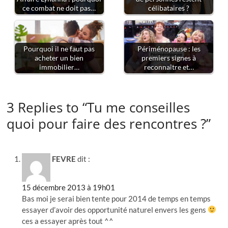
ce combat ne doit pas…
célibataires ?
Pourquoi il ne faut pas
Périménopause : les
acheter un bien
premiers signes à
immobilier…
reconnaître et…
3 Replies to “Tu me conseilles
quoi pour faire des rencontres ?”
FEVRE
dit :
15 décembre 2013 à 19h01
Bas moi je serai bien tente pour 2014 de temps en temps
essayer d’avoir des opportunité naturel envers les gens
ces a essayer après tout ^^