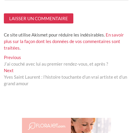
Ce site utilise Akismet pour réduire les indésirables.
En savoir
plus sur la façon dont les données de vos commentaires sont
traitées
.
Navigation
Previous
Previous
post:
J’ai couché avec lui au premier rendez-vous, et après ?
de
Next
Next
l’article
post:
Yves Saint Laurent : l’histoire touchante d’un vrai artiste et d’un
grand amour