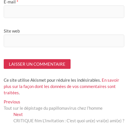
E-mail
*
Site web
Ce site utilise Akismet pour réduire les indésirables.
En savoir
plus sur la façon dont les données de vos commentaires sont
traitées
.
Navigation
Previous
Previous
post:
Tout sur le dépistage du papillomavirus chez l’homme
de
Next
Next
l’article
post:
CRITIQUE film L’Invitation : C’est quoi un(e) vrai(e) ami(e) ?