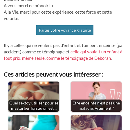
A vous merci de m’avoir lu.
A la Vie, merci pour cette expérience, cette force et cette
volonté.
Faites votre voyance gratuite
Il y a celles qui ne veulent pas d’enfant et tombent enceinte (par
accident) comme ce témoignage et
celle qui voulait un enfant à
tout prix, même seule, comme le témoignage de Déborah
.
Ces articles peuvent vous intéresser :
Quel sextoy utiliser pour se
Être enceinte n’est pas une
masturber lorsqu'on est…
maladie. Vraiment ?