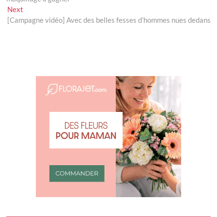
l’article
Next
Next
post:
[Campagne vidéo] Avec des belles fesses d’hommes nues dedans