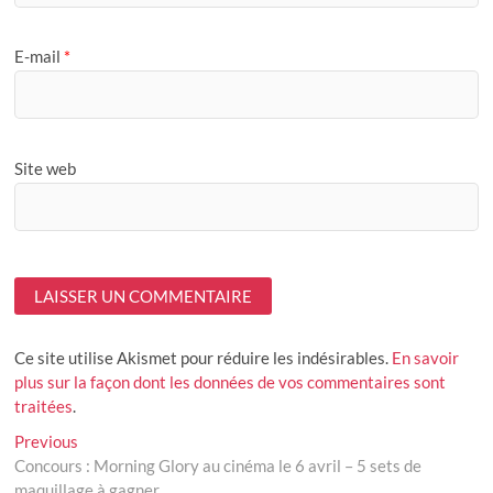
E-mail
*
Site web
Ce site utilise Akismet pour réduire les indésirables.
En savoir
plus sur la façon dont les données de vos commentaires sont
traitées
.
Navigation
Previous
Previous
post:
Concours : Morning Glory au cinéma le 6 avril – 5 sets de
de
maquillage à gagner