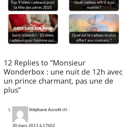
Top 9 idées cadeaux pour
Quel cadeau offrir à sa
la fête des pères 2025
mamie ?
Saint-Valentin : 10 idées
Quel est le cadeau le plus
cadeaux pour homme qui…
offert aux mamans ?
12 Replies to “Monsieur
Wonderbox : une nuit de 12h avec
un prince charmant, pas une de
plus”
Stéphane Ascoët
dit :
30 mars 2011 à 17h02