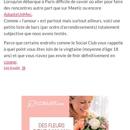
Lorsqu’on débarque à Paris difficile de savoir où aller pour faire
des rencontres autre part que sur Meetic ou encore
AdopteUnMec
.
Comme « l’amour » est partout mais surtout ailleurs, voici une
petite liste de bars (par ordre d’arrondissements) totalement
subjective que nous avons testés.
Parce que certains endroits comme le Social Club vous rappelle
à quel point vous êtes loin de la vingtaine (moyenne d’âge 18
ans) et que vous n’avez pas envie de finir définitivement en
cougar
.
10
Lire la suite
bars
où
vous
trouverez
des
célibataires
à
Paris