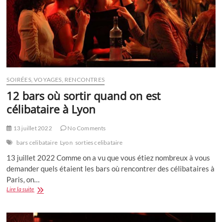
SOIRÉES, VOYAGES, RENCONTRES
12 bars où sortir quand on est
célibataire à Lyon
13 juillet 2022
No Comments
bars celibataire
Lyon
sorties celibataire
13 juillet 2022 Comme on a vu que vous étiez nombreux à vous
demander quels étaient les bars où rencontrer des célibataires à
Paris, on…
12
Lire la suite
bars
où
sortir