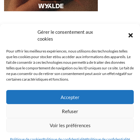
Gérer le consentement aux
cookies
Pour offrir les meilleures expériences, nous utilisons des technologies telles
que les cookies pour stocker et/ou accéder aux informations des appareils. Le
fait de consentir à ces technologies nous permettra de traiter des données
telles que le comportement de navigation ou les ID uniques sur ce site. Le fait de
ne pas consentir ou de retirer son consentement peut avoir un effet négatif sur
certaines caractéristiques et fonctions.
Facebook
Instagram
Youtube
Twitter
Accepter
Politique de confidentialité
Mentions légales
Refuser
Politique de cookies (UE)
Voir les préférences
Les Bridgets
| Designed by:
Theme Freesia
|
WordPress
| © Copyright All right
reserved
Politique de cookies
Politique de confidentialité
Politique de confidentialité