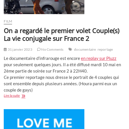
FILM
On a regardé le premier volet Couple(s)
La vie conjugale sur France 2
31 janvier 2023
No Comments
documentaire
reportage
Le documentaire d’infrarouge est encore
en replay sur Pluzz
pour seulement quelques jours. Il a été diffusé mardi 10 mai en
2ème partie de soirée sur France 2 à 22H40.
Ce premier reportage nous dresse le portrait de 4 couples qui
sont ensemble depuis plusieurs années. (Houra parmi eux un
couple de gays)
On
Lire la suite
a
regardé
le
premier
volet
Couple(s)