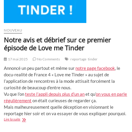
La
vie
conjugale
sur
France
2
NOUVEAU
Notre avis et débrief sur ce premier
épisode de Love me Tinder
17 mai 2025
No Comments
reportage
tinder
Annoncé un peu partout et même sur
notre page facebook
, le
docu-realité de France 4 « Love me Tinder » au sujet de
l’application de rencontres à la mode attisait forcément la
curiosité de beaucoup d’entre nous.
Vu que l’on
teste l’appli depuis plus d’un an
et qu’
on vous en parle
régulièrement
on était curieuses de regarder ça.
Mais malheureusement quelle déception en visionnant le
reportage hier soir et on va essayer de vous expliquer pourquoi.
Notre
Lire la suite
avis
et