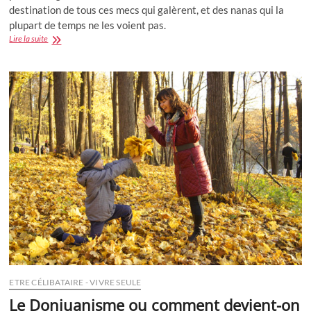
destination de tous ces mecs qui galèrent, et des nanas qui la
plupart de temps ne les voient pas.
Rencontres
Lire la suite
:
Il
fait
comment
l’homme
timide
dans
tous
ça
?
ETRE CÉLIBATAIRE - VIVRE SEULE
Le Donjuanisme ou comment devient-on