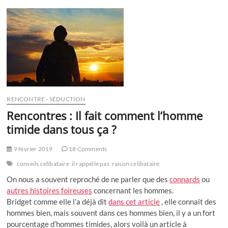
préfèrent-
elles
les
connards
aux
mecs
bien
?
RENCONTRE - SÉDUCTION
Rencontres : Il fait comment l’homme
timide dans tous ça ?
9 février 2019
18 Comments
conseils celibataire
il rappelle pas
raison celibataire
On nous a souvent reproché de ne parler que des
connards
ou
autres histoires foireuses
concernant les hommes.
Bridget comme elle l’a déjà dit
dans cet article
, elle connait des
hommes bien, mais souvent dans ces hommes bien, il y a un fort
pourcentage d’hommes timides, alors voilà un article à