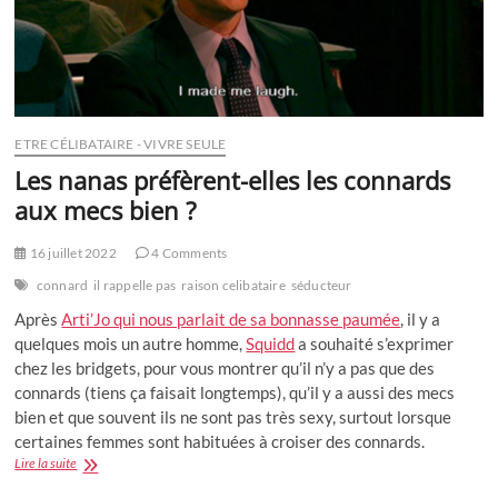
ETRE CÉLIBATAIRE - VIVRE SEULE
Les nanas préfèrent-elles les connards
aux mecs bien ?
16 juillet 2022
4 Comments
connard
il rappelle pas
raison celibataire
séducteur
Après
Arti’Jo qui nous parlait de sa bonnasse paumée
, il y a
quelques mois un autre homme,
Squidd
a souhaité s’exprimer
chez les bridgets, pour vous montrer qu’il n’y a pas que des
connards (tiens ça faisait longtemps), qu’il y a aussi des mecs
bien et que souvent ils ne sont pas très sexy, surtout lorsque
certaines femmes sont habituées à croiser des connards.
Les
Lire la suite
nanas