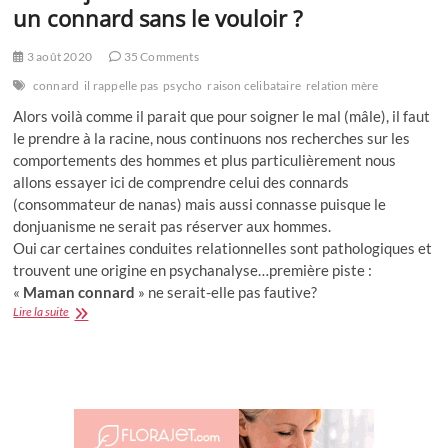
un connard sans le vouloir ?
3 août 2020
35 Comments
connard
il rappelle pas
psycho
raison celibataire
relation mère
Alors voilà comme il parait que pour soigner le mal (mâle), il faut
le prendre à la racine, nous continuons nos recherches sur les
comportements des hommes et plus particulièrement nous
allons essayer ici de comprendre celui des connards
(consommateur de nanas) mais aussi connasse puisque le
donjuanisme ne serait pas réserver aux hommes.
Oui car certaines conduites relationnelles sont pathologiques et
trouvent une origine en psychanalyse…première piste :
«
Maman connard
» ne serait-elle pas fautive?
Le
Lire la suite
Donjuanisme
ou
comment
devient-
on
un
connard